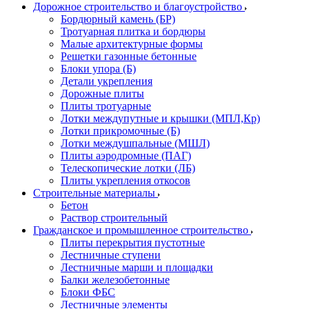
Дорожное строительство и благоустройство
Бордюрный камень (БР)
Тротуарная плитка и бордюры
Малые архитектурные формы
Решетки газонные бетонные
Блоки упора (Б)
Детали укрепления
Дорожные плиты
Плиты тротуарные
Лотки междупутные и крышки (МПЛ,Кр)
Лотки прикромочные (Б)
Лотки междушпальные (МШЛ)
Плиты аэродромные (ПАГ)
Телескопические лотки (ЛБ)
Плиты укрепления откосов
Строительные материалы
Бетон
Раствор строительный
Гражданское и промышленное строительство
Плиты перекрытия пустотные
Лестничные ступени
Лестничные марши и площадки
Балки железобетонные
Блоки ФБС
Лестничные элементы