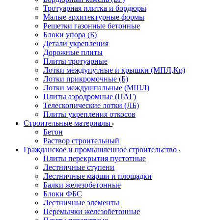
Тротуарная плитка и бордюры
Малые архитектурные формы
Решетки газонные бетонные
Блоки упора (Б)
Детали укрепления
Дорожные плиты
Плиты тротуарные
Лотки междупутные и крышки (МПЛ,Кр)
Лотки прикромочные (Б)
Лотки междушпальные (МШЛ)
Плиты аэродромные (ПАГ)
Телескопические лотки (ЛБ)
Плиты укрепления откосов
Строительные материалы
Бетон
Раствор строительный
Гражданское и промышленное строительство
Плиты перекрытия пустотные
Лестничные ступени
Лестничные марши и площадки
Балки железобетонные
Блоки ФБС
Лестничные элементы
Перемычки железобетонные