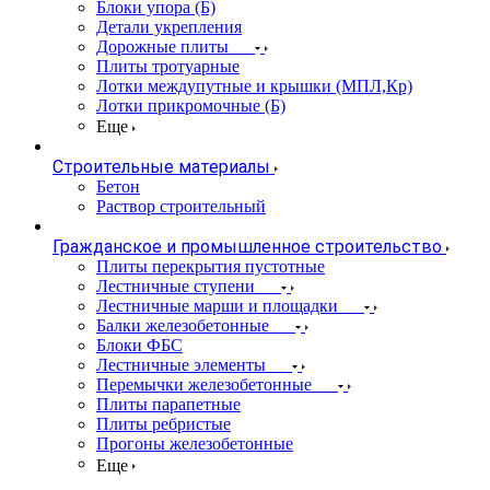
Блоки упора (Б)
Детали укрепления
Дорожные плиты
Плиты тротуарные
Лотки междупутные и крышки (МПЛ,Кр)
Лотки прикромочные (Б)
Еще
Строительные материалы
Бетон
Раствор строительный
Гражданское и промышленное строительство
Плиты перекрытия пустотные
Лестничные ступени
Лестничные марши и площадки
Балки железобетонные
Блоки ФБС
Лестничные элементы
Перемычки железобетонные
Плиты парапетные
Плиты ребристые
Прогоны железобетонные
Еще