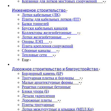
Корзинки для лотков мостовых сооружений
Инженерное строительство
Лотки кабельные (ЛК)
Плиты для кабельных лотков (ПТ)
Балки тоннелей
Бруски кабельных каналов
Коллекторы железобетонные
Лотки железобетонные
Опоры ЛЭП
Плита крепления сооружений
Сборные каналы
Тепловые сети
Еще
Дорожное строительство и благоустройство
Бордюрный камень (БР)
Тротуарная плитка и бордюры
Малые архитектурные формы
Решетки газонные бетонные
Блоки упора (Б)
Детали укрепления
Дорожные плиты
Плиты тротуарные
Лотки междупутные и крышки (МПЛ,Кр)