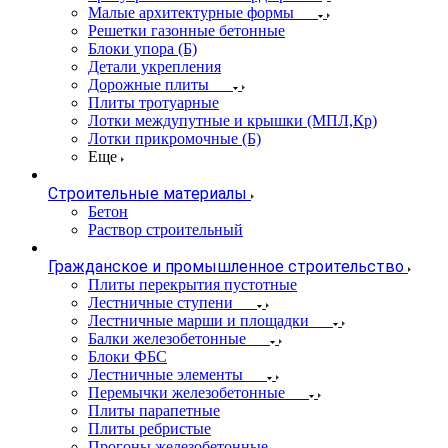
Малые архитектурные формы
Решетки газонные бетонные
Блоки упора (Б)
Детали укрепления
Дорожные плиты
Плиты тротуарные
Лотки междупутные и крышки (МПЛ,Кр)
Лотки прикромочные (Б)
Еще
Строительные материалы
Бетон
Раствор строительный
Гражданское и промышленное строительство
Плиты перекрытия пустотные
Лестничные ступени
Лестничные марши и площадки
Балки железобетонные
Блоки ФБС
Лестничные элементы
Перемычки железобетонные
Плиты парапетные
Плиты ребристые
Прогоны железобетонные