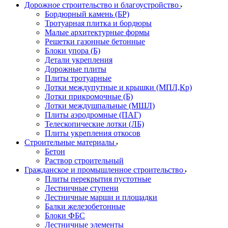
Дорожное строительство и благоустройство
Бордюрный камень (БР)
Тротуарная плитка и бордюры
Малые архитектурные формы
Решетки газонные бетонные
Блоки упора (Б)
Детали укрепления
Дорожные плиты
Плиты тротуарные
Лотки междупутные и крышки (МПЛ,Кр)
Лотки прикромочные (Б)
Лотки междушпальные (МШЛ)
Плиты аэродромные (ПАГ)
Телескопические лотки (ЛБ)
Плиты укрепления откосов
Строительные материалы
Бетон
Раствор строительный
Гражданское и промышленное строительство
Плиты перекрытия пустотные
Лестничные ступени
Лестничные марши и площадки
Балки железобетонные
Блоки ФБС
Лестничные элементы