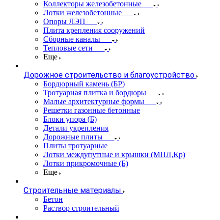
Коллекторы железобетонные
Лотки железобетонные
Опоры ЛЭП
Плита крепления сооружений
Сборные каналы
Тепловые сети
Еще
Дорожное строительство и благоустройство
Бордюрный камень (БР)
Тротуарная плитка и бордюры
Малые архитектурные формы
Решетки газонные бетонные
Блоки упора (Б)
Детали укрепления
Дорожные плиты
Плиты тротуарные
Лотки междупутные и крышки (МПЛ,Кр)
Лотки прикромочные (Б)
Еще
Строительные материалы
Бетон
Раствор строительный