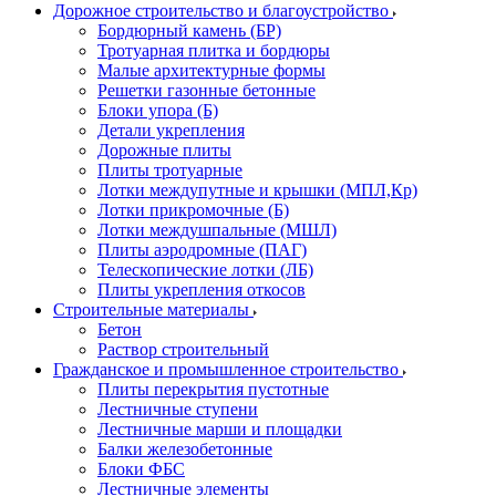
Дорожное строительство и благоустройство
Бордюрный камень (БР)
Тротуарная плитка и бордюры
Малые архитектурные формы
Решетки газонные бетонные
Блоки упора (Б)
Детали укрепления
Дорожные плиты
Плиты тротуарные
Лотки междупутные и крышки (МПЛ,Кр)
Лотки прикромочные (Б)
Лотки междушпальные (МШЛ)
Плиты аэродромные (ПАГ)
Телескопические лотки (ЛБ)
Плиты укрепления откосов
Строительные материалы
Бетон
Раствор строительный
Гражданское и промышленное строительство
Плиты перекрытия пустотные
Лестничные ступени
Лестничные марши и площадки
Балки железобетонные
Блоки ФБС
Лестничные элементы