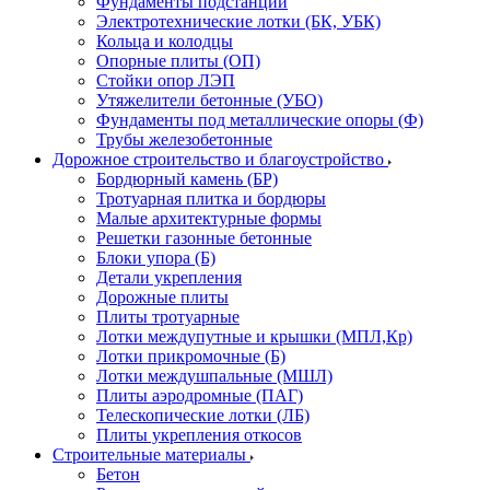
Фундаменты подстанций
Электротехнические лотки (БК, УБК)
Кольца и колодцы
Опорные плиты (ОП)
Стойки опор ЛЭП
Утяжелители бетонные (УБО)
Фундаменты под металлические опоры (Ф)
Трубы железобетонные
Дорожное строительство и благоустройство
Бордюрный камень (БР)
Тротуарная плитка и бордюры
Малые архитектурные формы
Решетки газонные бетонные
Блоки упора (Б)
Детали укрепления
Дорожные плиты
Плиты тротуарные
Лотки междупутные и крышки (МПЛ,Кр)
Лотки прикромочные (Б)
Лотки междушпальные (МШЛ)
Плиты аэродромные (ПАГ)
Телескопические лотки (ЛБ)
Плиты укрепления откосов
Строительные материалы
Бетон