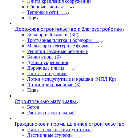
Плита крепления сооружений
Сборные каналы
Тепловые сети
Еще
Дорожное строительство и благоустройство
Бордюрный камень (БР)
Тротуарная плитка и бордюры
Малые архитектурные формы
Решетки газонные бетонные
Блоки упора (Б)
Детали укрепления
Дорожные плиты
Плиты тротуарные
Лотки междупутные и крышки (МПЛ,Кр)
Лотки прикромочные (Б)
Еще
Строительные материалы
Бетон
Раствор строительный
Гражданское и промышленное строительство
Плиты перекрытия пустотные
Лестничные ступени