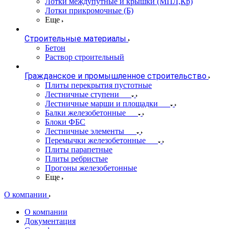
Лотки междупутные и крышки (МПЛ,Кр)
Лотки прикромочные (Б)
Еще
Строительные материалы
Бетон
Раствор строительный
Гражданское и промышленное строительство
Плиты перекрытия пустотные
Лестничные ступени
Лестничные марши и площадки
Балки железобетонные
Блоки ФБС
Лестничные элементы
Перемычки железобетонные
Плиты парапетные
Плиты ребристые
Прогоны железобетонные
Еще
О компании
О компании
Документация