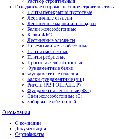
Раствор строительный
Гражданское и промышленное строительство
Плиты перекрытия пустотные
Лестничные ступени
Лестничные марши и площадки
Балки железобетонные
Блоки ФБС
Лестничные элементы
Перемычки железобетонные
Плиты парапетные
Плиты ребристые
Прогоны железобетонные
Фундаментные балки
Фундаментные изделия
Балки фундаментные (ФБ)
Ригели (РВ,РОП,РДП, Р)
Фундаменты ленточные (ФЛ)
Сваи железобетонные (С)
Забор железобетонный
О компании
О компании
Документация
Сертификаты