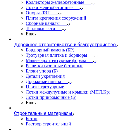
Коллекторы железобетонные
Лотки железобетонные
Опоры ЛЭП
Плита крепления сооружений
Сборные каналы
Тепловые сети
Еще
Дорожное строительство и благоустройство
Бордюрный камень (БР)
Тротуарная плитка и бордюры
Малые архитектурные формы
Решетки газонные бетонные
Блоки упора (Б)
Детали укрепления
Дорожные плиты
Плиты тротуарные
Лотки междупутные и крышки (МПЛ,Кр)
Лотки прикромочные (Б)
Еще
Строительные материалы
Бетон
Раствор строительный