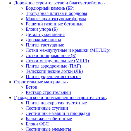
Дорожное строительство и благоустройство
Бордюрный камень (БР)
Тротуарная плитка и бордюры
Малые архитектурные формы
Решетки газонные бетонные
Блоки упора (Б)
Детали укрепления
Дорожные плиты
Плиты тротуарные
Лотки междупутные и крышки (МПЛ,Кр)
Лотки прикромочные (Б)
Лотки междушпальные (МШЛ)
Плиты аэродромные (ПАГ)
Телескопические лотки (ЛБ)
Плиты укрепления откосов
Строительные материалы
Бетон
Раствор строительный
Гражданское и промышленное строительство
Плиты перекрытия пустотные
Лестничные ступени
Лестничные марши и площадки
Балки железобетонные
Блоки ФБС
Лестничные элементы