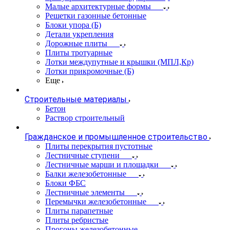
Малые архитектурные формы
Решетки газонные бетонные
Блоки упора (Б)
Детали укрепления
Дорожные плиты
Плиты тротуарные
Лотки междупутные и крышки (МПЛ,Кр)
Лотки прикромочные (Б)
Еще
Строительные материалы
Бетон
Раствор строительный
Гражданское и промышленное строительство
Плиты перекрытия пустотные
Лестничные ступени
Лестничные марши и площадки
Балки железобетонные
Блоки ФБС
Лестничные элементы
Перемычки железобетонные
Плиты парапетные
Плиты ребристые
Прогоны железобетонные