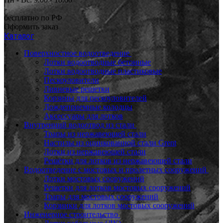
бесплатно по РФ
Оформить заказ
Каталог
Поверхностное водоотведение
Лотки водоотводные бетонные
Лотки водоотводные пластиковые
Пескоуловители
Ливневые решетки
Корзины для пескоуловителей
Дождеприемные колодцы
Аксессуары для лотков
Внутренний водоотвод из стали
Трапы из нержавеющей стали
Настилы из оцинкованной стали Grent
Лотки из нержавеющей стали
Решётки для лотков из нержавеющей стали
Водоотведение с мостовых и пролетных сооружений
Лотки мостовых сооружений
Решетки для лотков мостовых сооружений
Трапы для мостовых сооружений
Корзинки для лотков мостовых сооружений
Инженерное строительство