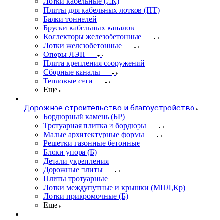
Лотки кабельные (ЛК)
Плиты для кабельных лотков (ПТ)
Балки тоннелей
Бруски кабельных каналов
Коллекторы железобетонные
Лотки железобетонные
Опоры ЛЭП
Плита крепления сооружений
Сборные каналы
Тепловые сети
Еще
Дорожное строительство и благоустройство
Бордюрный камень (БР)
Тротуарная плитка и бордюры
Малые архитектурные формы
Решетки газонные бетонные
Блоки упора (Б)
Детали укрепления
Дорожные плиты
Плиты тротуарные
Лотки междупутные и крышки (МПЛ,Кр)
Лотки прикромочные (Б)
Еще