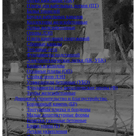
Лотки кабельные (ЛК)
Плиты для кабельных лотков (ПТ)
Балки тоннелей
Бруски кабельных каналов
Коллекторы железобетонные
Лотки железобетонные
Опоры ЛЭП
Плита крепления сооружений
Сборные каналы
Тепловые сети
Фундаменты подстанций
Электротехнические лотки (БК, УБК)
Кольца и колодцы
Опорные плиты (ОП)
Стойки опор ЛЭП
Утяжелители бетонные (УБО)
Фундаменты под металлические опоры (Ф)
Трубы железобетонные
Дорожное строительство и благоустройство
Бордюрный камень (БР)
Тротуарная плитка и бордюры
Малые архитектурные формы
Решетки газонные бетонные
Блоки упора (Б)
Детали укрепления