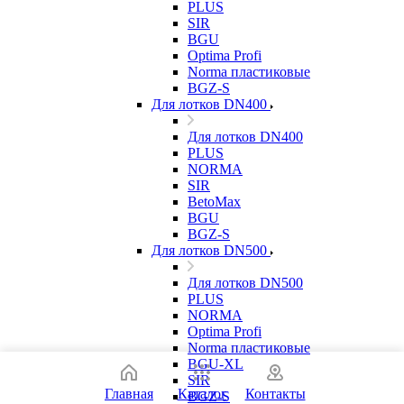
PLUS
SIR
BGU
Optima Profi
Norma пластиковые
BGZ-S
Для лотков DN400
Для лотков DN400
PLUS
NORMA
SIR
BetoMax
BGU
BGZ-S
Для лотков DN500
Для лотков DN500
PLUS
NORMA
Optima Profi
Norma пластиковые
BGU-XL
SIR
Главная
Каталог
Контакты
BGZ-S