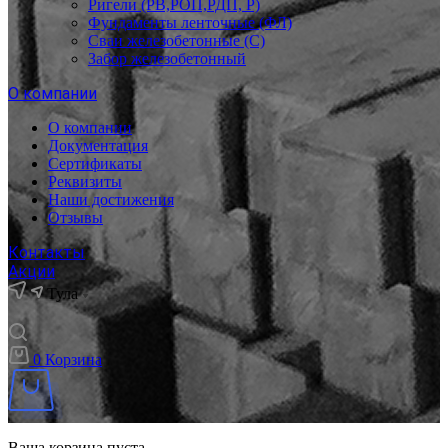
Ригели (РВ,РОП,РДП, Р)
Фундаменты ленточные (ФЛ)
Сваи железобетонные (С)
Забор железобетонный
О компании
О компании
Документация
Сертификаты
Реквизиты
Наши достижения
Отзывы
Контакты
Акции
Тула
0
Корзина
Ваша корзина пуста