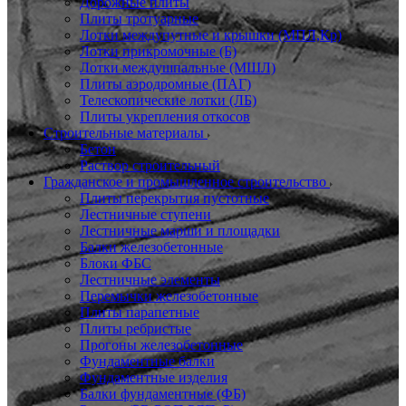
Дорожные плиты
Плиты тротуарные
Лотки междупутные и крышки (МПЛ,Кр)
Лотки прикромочные (Б)
Лотки междушпальные (МШЛ)
Плиты аэродромные (ПАГ)
Телескопические лотки (ЛБ)
Плиты укрепления откосов
Строительные материалы
Бетон
Раствор строительный
Гражданское и промышленное строительство
Плиты перекрытия пустотные
Лестничные ступени
Лестничные марши и площадки
Балки железобетонные
Блоки ФБС
Лестничные элементы
Перемычки железобетонные
Плиты парапетные
Плиты ребристые
Прогоны железобетонные
Фундаментные балки
Фундаментные изделия
Балки фундаментные (ФБ)