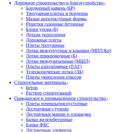
Дорожное строительство и благоустройство
Бордюрный камень (БР)
Тротуарная плитка и бордюры
Малые архитектурные формы
Решетки газонные бетонные
Блоки упора (Б)
Детали укрепления
Дорожные плиты
Плиты тротуарные
Лотки междупутные и крышки (МПЛ,Кр)
Лотки прикромочные (Б)
Лотки междушпальные (МШЛ)
Плиты аэродромные (ПАГ)
Телескопические лотки (ЛБ)
Плиты укрепления откосов
Строительные материалы
Бетон
Раствор строительный
Гражданское и промышленное строительство
Плиты перекрытия пустотные
Лестничные ступени
Лестничные марши и площадки
Балки железобетонные
Блоки ФБС
Лестничные элементы