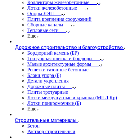
Коллекторы железобетонные
Лотки железобетонные
Опоры ЛЭП
Плита крепления сооружений
Сборные каналы
Тепловые сети
Еще
Дорожное строительство и благоустройство
Бордюрный камень (БР)
Тротуарная плитка и бордюры
Малые архитектурные формы
Решетки газонные бетонные
Блоки упора (Б)
Детали укрепления
Дорожные плиты
Плиты тротуарные
Лотки междупутные и крышки (МПЛ,Кр)
Лотки прикромочные (Б)
Еще
Строительные материалы
Бетон
Раствор строительный