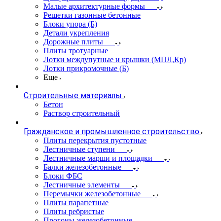
Малые архитектурные формы
Решетки газонные бетонные
Блоки упора (Б)
Детали укрепления
Дорожные плиты
Плиты тротуарные
Лотки междупутные и крышки (МПЛ,Кр)
Лотки прикромочные (Б)
Еще
Строительные материалы
Бетон
Раствор строительный
Гражданское и промышленное строительство
Плиты перекрытия пустотные
Лестничные ступени
Лестничные марши и площадки
Балки железобетонные
Блоки ФБС
Лестничные элементы
Перемычки железобетонные
Плиты парапетные
Плиты ребристые
Прогоны железобетонные