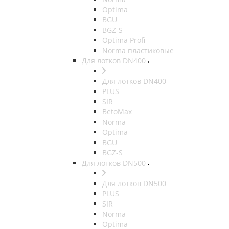
Optima
BGU
BGZ-S
Optima Profi
Norma пластиковые
Для лотков DN400
Для лотков DN400
PLUS
SIR
BetoMax
Norma
Optima
BGU
BGZ-S
Для лотков DN500
Для лотков DN500
PLUS
SIR
Norma
Optima