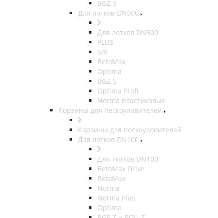
BGZ-S
Для лотков DN500
Для лотков DN500
PLUS
SIR
BetoMax
Optima
BGZ-S
Optima Profi
Norma пластиковые
Корзины для пескоуловителей
Корзины для пескоуловителей
Для лотков DN100
Для лотков DN100
BetoMax Drive
BetoMax
Norma
Norma Plus
Optima
BGF-Z и BGU-Z