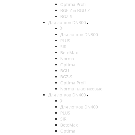
Optima Profi
BGF-Z и BGU-Z
BGZ-S
Для лотков DN300
Для лотков DN300
PLUS
SIR
BetoMax
Norma
Optima
BGU
BGZ-S
Optima Profi
Norma пластиковые
Для лотков DN400
Для лотков DN400
PLUS
SIR
BetoMax
Optima