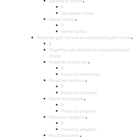
Щелевые лотки
Щелевые лотки
Мини лотки
Мини лотки
Решётки для лотков из нержавеющей стали
Решётки для лотков из нержавеющей
стали
Решетка ячеистая
Решетка ячеистая
Решетка лесенка
Решетка лесенка
Решетка рядная
Решетка рядная
Решетка квадрат
Решетка квадрат
Решетка мини