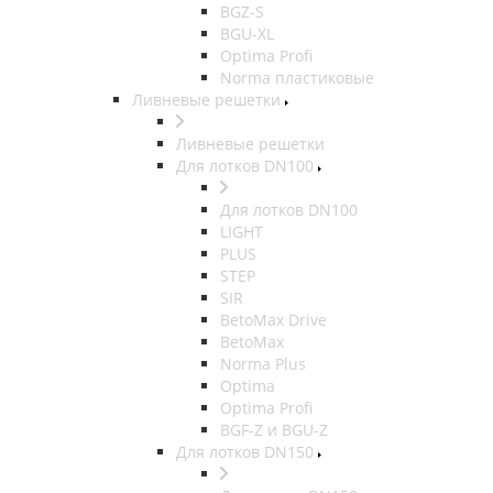
BGZ-S
BGU-XL
Optima Profi
Norma пластиковые
Ливневые решетки
Ливневые решетки
Для лотков DN100
Для лотков DN100
LIGHT
PLUS
STEP
SIR
BetoMax Drive
BetoMax
Norma Plus
Optima
Optima Profi
BGF-Z и BGU-Z
Для лотков DN150