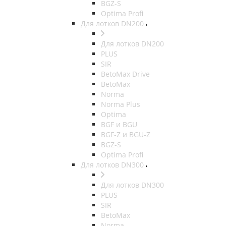
BGZ-S
Optima Profi
Для лотков DN200
Для лотков DN200
PLUS
SIR
BetoMax Drive
BetoMax
Norma
Norma Plus
Optima
BGF и BGU
BGF-Z и BGU-Z
BGZ-S
Optima Profi
Для лотков DN300
Для лотков DN300
PLUS
SIR
BetoMax
Norma