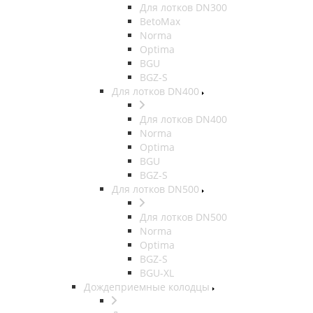
Для лотков DN300
BetoMax
Norma
Optima
BGU
BGZ-S
Для лотков DN400
Для лотков DN400
Norma
Optima
BGU
BGZ-S
Для лотков DN500
Для лотков DN500
Norma
Optima
BGZ-S
BGU-XL
Дождеприемные колодцы