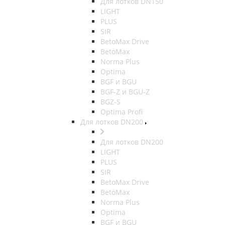
Для лотков DN150
LIGHT
PLUS
SIR
BetoMax Drive
BetoMax
Norma Plus
Optima
BGF и BGU
BGF-Z и BGU-Z
BGZ-S
Optima Profi
Для лотков DN200
Для лотков DN200
LIGHT
PLUS
SIR
BetoMax Drive
BetoMax
Norma Plus
Optima
BGF и BGU