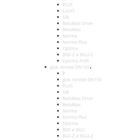
PLUS
LIGHT
SIR
BetoMax Drive
BetoMax
Norma
Norma Plus
Optima
BGF-Z и BGU-Z
Optima Profi
Для лотков DN150
Для лотков DN150
PLUS
SIR
BetoMax Drive
BetoMax
Norma
Norma Plus
Optima
BGF и BGU
BGF-Z и BGU-Z