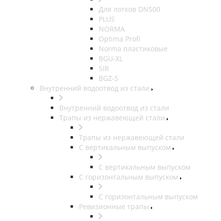
Для лотков DN500
PLUS
NORMA
Optima Profi
Norma пластиковые
BGU-XL
SIR
BGZ-S
Внутренний водоотвод из стали
Внутренний водоотвод из стали
Трапы из нержавеющей стали
Трапы из нержавеющей стали
С вертикальным выпуском
С вертикальным выпуском
С горизонтальным выпуском
С горизонтальным выпуском
Ревизионные трапы