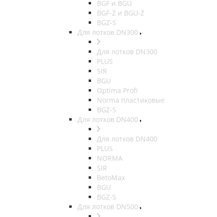
BGF и BGU
BGF-Z и BGU-Z
BGZ-S
Для лотков DN300
Для лотков DN300
PLUS
SIR
BGU
Optima Profi
Norma пластиковые
BGZ-S
Для лотков DN400
Для лотков DN400
PLUS
NORMA
SIR
BetoMax
BGU
BGZ-S
Для лотков DN500