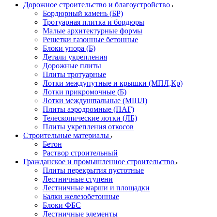
Дорожное строительство и благоустройство
Бордюрный камень (БР)
Тротуарная плитка и бордюры
Малые архитектурные формы
Решетки газонные бетонные
Блоки упора (Б)
Детали укрепления
Дорожные плиты
Плиты тротуарные
Лотки междупутные и крышки (МПЛ,Кр)
Лотки прикромочные (Б)
Лотки междушпальные (МШЛ)
Плиты аэродромные (ПАГ)
Телескопические лотки (ЛБ)
Плиты укрепления откосов
Строительные материалы
Бетон
Раствор строительный
Гражданское и промышленное строительство
Плиты перекрытия пустотные
Лестничные ступени
Лестничные марши и площадки
Балки железобетонные
Блоки ФБС
Лестничные элементы