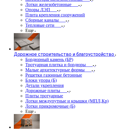
Лотки железобетонные
Опоры ЛЭП
Плита крепления сооружений
Сборные каналы
Тепловые сети
Еще
Дорожное строительство и благоустройство
Бордюрный камень (БР)
Тротуарная плитка и бордюры
Малые архитектурные формы
Решетки газонные бетонные
Блоки упора (Б)
Детали укрепления
Дорожные плиты
Плиты тротуарные
Лотки междупутные и крышки (МПЛ,Кр)
Лотки прикромочные (Б)
Еще