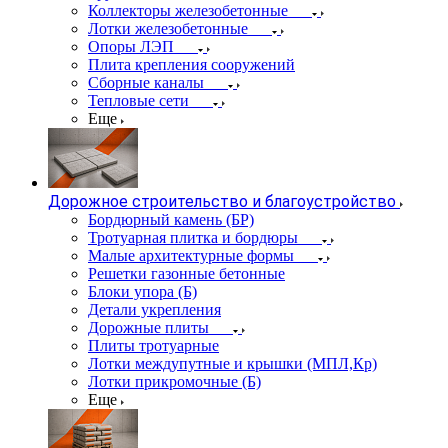
Коллекторы железобетонные
Лотки железобетонные
Опоры ЛЭП
Плита крепления сооружений
Сборные каналы
Тепловые сети
Еще
Дорожное строительство и благоустройство
Бордюрный камень (БР)
Тротуарная плитка и бордюры
Малые архитектурные формы
Решетки газонные бетонные
Блоки упора (Б)
Детали укрепления
Дорожные плиты
Плиты тротуарные
Лотки междупутные и крышки (МПЛ,Кр)
Лотки прикромочные (Б)
Еще