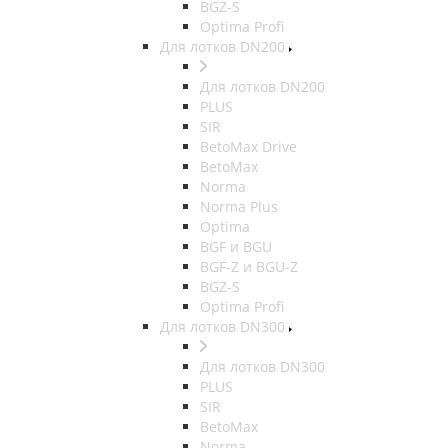
BGZ-S
Optima Profi
Для лотков DN200
Для лотков DN200
PLUS
SIR
BetoMax Drive
BetoMax
Norma
Norma Plus
Optima
BGF и BGU
BGF-Z и BGU-Z
BGZ-S
Optima Profi
Для лотков DN300
Для лотков DN300
PLUS
SIR
BetoMax
Norma