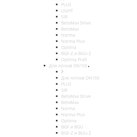
PLUS
LIGHT
SIR
BetoMax Drive
BetoMax
Norma
Norma Plus
Optima
BGF-Z и BGU-Z
Optima Profi
Для лотков DN150
Для лотков DN150
PLUS
SIR
BetoMax Drive
BetoMax
Norma
Norma Plus
Optima
BGF и BGU
BGF-Z и BGU-Z