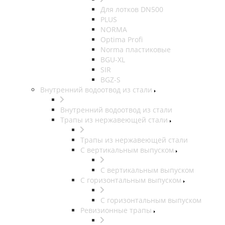
Для лотков DN500
PLUS
NORMA
Optima Profi
Norma пластиковые
BGU-XL
SIR
BGZ-S
Внутренний водоотвод из стали
Внутренний водоотвод из стали
Трапы из нержавеющей стали
Трапы из нержавеющей стали
С вертикальным выпуском
С вертикальным выпуском
С горизонтальным выпуском
С горизонтальным выпуском
Ревизионные трапы