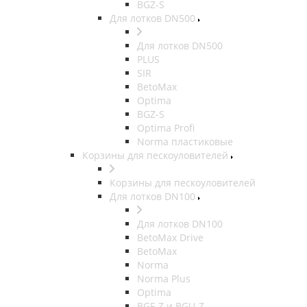
BGZ-S
Для лотков DN500
Для лотков DN500
PLUS
SIR
BetoMax
Optima
BGZ-S
Optima Profi
Norma пластиковые
Корзины для пескоуловителей
Корзины для пескоуловителей
Для лотков DN100
Для лотков DN100
BetoMax Drive
BetoMax
Norma
Norma Plus
Optima
BGF-Z и BGU-Z