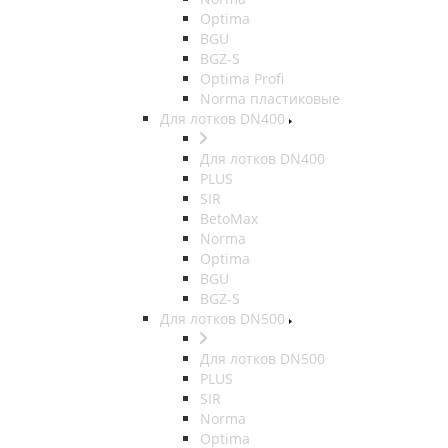
Optima
BGU
BGZ-S
Optima Profi
Norma пластиковые
Для лотков DN400
Для лотков DN400
PLUS
SIR
BetoMax
Norma
Optima
BGU
BGZ-S
Для лотков DN500
Для лотков DN500
PLUS
SIR
Norma
Optima