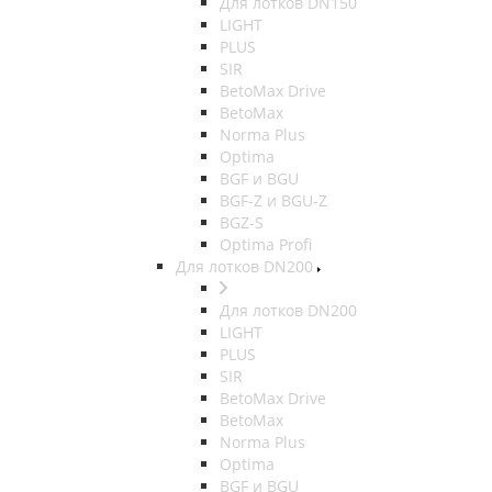
Для лотков DN150
LIGHT
PLUS
SIR
BetoMax Drive
BetoMax
Norma Plus
Optima
BGF и BGU
BGF-Z и BGU-Z
BGZ-S
Optima Profi
Для лотков DN200
Для лотков DN200
LIGHT
PLUS
SIR
BetoMax Drive
BetoMax
Norma Plus
Optima
BGF и BGU