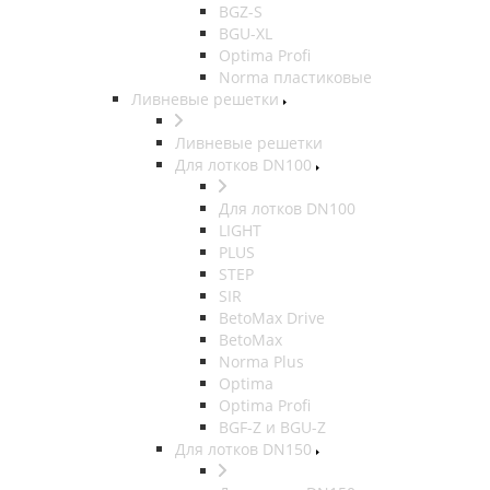
BGZ-S
BGU-XL
Optima Profi
Norma пластиковые
Ливневые решетки
Ливневые решетки
Для лотков DN100
Для лотков DN100
LIGHT
PLUS
STEP
SIR
BetoMax Drive
BetoMax
Norma Plus
Optima
Optima Profi
BGF-Z и BGU-Z
Для лотков DN150