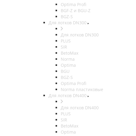
Optima Profi
BGF-Z и BGU-Z
BGZ-S
Для лотков DN300
Для лотков DN300
PLUS
SIR
BetoMax
Norma
Optima
BGU
BGZ-S
Optima Profi
Norma пластиковые
Для лотков DN400
Для лотков DN400
PLUS
SIR
BetoMax
Optima