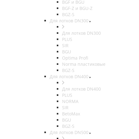
BGF и BGU
BGF-Z и BGU-Z
BGZ-S
Для лотков DN300
Для лотков DN300
PLUS
SIR
BGU
Optima Profi
Norma пластиковые
BGZ-S
Для лотков DN400
Для лотков DN400
PLUS
NORMA
SIR
BetoMax
BGU
BGZ-S
Для лотков DN500