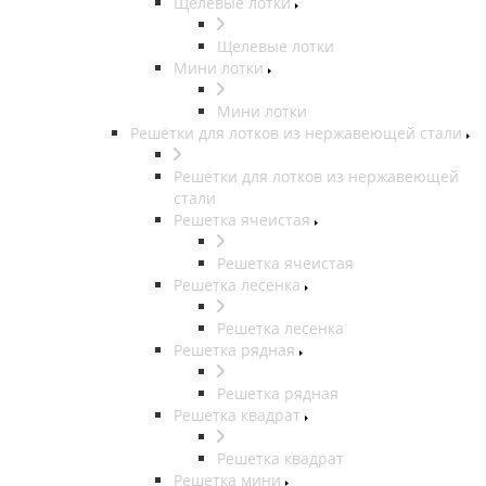
Щелевые лотки
Щелевые лотки
Мини лотки
Мини лотки
Решётки для лотков из нержавеющей стали
Решётки для лотков из нержавеющей
стали
Решетка ячеистая
Решетка ячеистая
Решетка лесенка
Решетка лесенка
Решетка рядная
Решетка рядная
Решетка квадрат
Решетка квадрат
Решетка мини