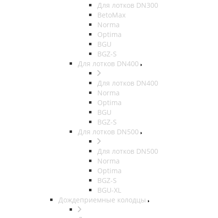
Для лотков DN300
BetoMax
Norma
Optima
BGU
BGZ-S
Для лотков DN400
Для лотков DN400
Norma
Optima
BGU
BGZ-S
Для лотков DN500
Для лотков DN500
Norma
Optima
BGZ-S
BGU-XL
Дождеприемные колодцы