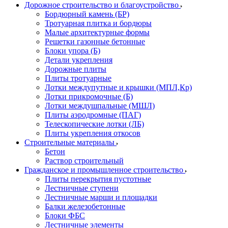
Дорожное строительство и благоустройство
Бордюрный камень (БР)
Тротуарная плитка и бордюры
Малые архитектурные формы
Решетки газонные бетонные
Блоки упора (Б)
Детали укрепления
Дорожные плиты
Плиты тротуарные
Лотки междупутные и крышки (МПЛ,Кр)
Лотки прикромочные (Б)
Лотки междушпальные (МШЛ)
Плиты аэродромные (ПАГ)
Телескопические лотки (ЛБ)
Плиты укрепления откосов
Строительные материалы
Бетон
Раствор строительный
Гражданское и промышленное строительство
Плиты перекрытия пустотные
Лестничные ступени
Лестничные марши и площадки
Балки железобетонные
Блоки ФБС
Лестничные элементы