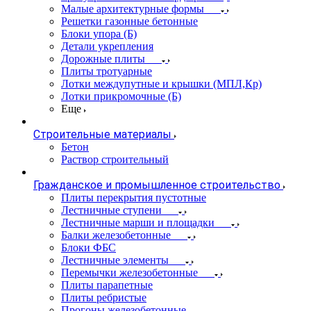
Малые архитектурные формы
Решетки газонные бетонные
Блоки упора (Б)
Детали укрепления
Дорожные плиты
Плиты тротуарные
Лотки междупутные и крышки (МПЛ,Кр)
Лотки прикромочные (Б)
Еще
Строительные материалы
Бетон
Раствор строительный
Гражданское и промышленное строительство
Плиты перекрытия пустотные
Лестничные ступени
Лестничные марши и площадки
Балки железобетонные
Блоки ФБС
Лестничные элементы
Перемычки железобетонные
Плиты парапетные
Плиты ребристые
Прогоны железобетонные