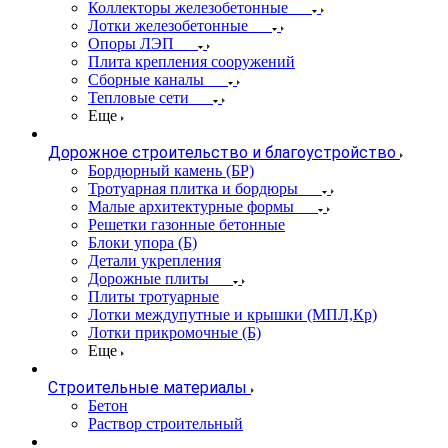
Коллекторы железобетонные
Лотки железобетонные
Опоры ЛЭП
Плита крепления сооружений
Сборные каналы
Тепловые сети
Еще
Дорожное строительство и благоустройство
Бордюрный камень (БР)
Тротуарная плитка и бордюры
Малые архитектурные формы
Решетки газонные бетонные
Блоки упора (Б)
Детали укрепления
Дорожные плиты
Плиты тротуарные
Лотки междупутные и крышки (МПЛ,Кр)
Лотки прикромочные (Б)
Еще
Строительные материалы
Бетон
Раствор строительный