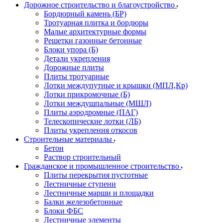
Дорожное строительство и благоустройство
Бордюрный камень (БР)
Тротуарная плитка и бордюры
Малые архитектурные формы
Решетки газонные бетонные
Блоки упора (Б)
Детали укрепления
Дорожные плиты
Плиты тротуарные
Лотки междупутные и крышки (МПЛ,Кр)
Лотки прикромочные (Б)
Лотки междушпальные (МШЛ)
Плиты аэродромные (ПАГ)
Телескопические лотки (ЛБ)
Плиты укрепления откосов
Строительные материалы
Бетон
Раствор строительный
Гражданское и промышленное строительство
Плиты перекрытия пустотные
Лестничные ступени
Лестничные марши и площадки
Балки железобетонные
Блоки ФБС
Лестничные элементы