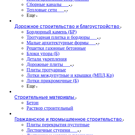
Сборные каналы
Тепловые сети
Еще
Дорожное строительство и благоустройство
Бордюрный камень (БР)
Тротуарная плитка и бордюры
Малые архитектурные формы
Решетки газонные бетонные
Блоки упора (Б)
Детали укрепления
Дорожные плиты
Плиты тротуарные
Лотки междупутные и крышки (МПЛ,Кр)
Лотки прикромочные (Б)
Еще
Строительные материалы
Бетон
Раствор строительный
Гражданское и промышленное строительство
Плиты перекрытия пустотные
Лестничные ступени