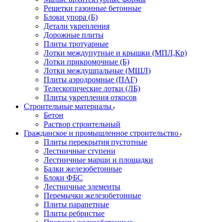
Решетки газонные бетонные
Блоки упора (Б)
Детали укрепления
Дорожные плиты
Плиты тротуарные
Лотки междупутные и крышки (МПЛ,Кр)
Лотки прикромочные (Б)
Лотки междушпальные (МШЛ)
Плиты аэродромные (ПАГ)
Телескопические лотки (ЛБ)
Плиты укрепления откосов
Строительные материалы
Бетон
Раствор строительный
Гражданское и промышленное строительство
Плиты перекрытия пустотные
Лестничные ступени
Лестничные марши и площадки
Балки железобетонные
Блоки ФБС
Лестничные элементы
Перемычки железобетонные
Плиты парапетные
Плиты ребристые