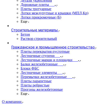
Детали укрепления
Дорожные плиты
Плиты тротуарные
Лотки междупутные и крышки (МПЛ,Кр)
Лотки прикромочные (Б)
Еще
Строительные материалы
Бетон
Раствор строительный
Гражданское и промышленное строительство
Плиты перекрытия пустотные
Лестничные ступени
Лестничные марши и площадки
Балки железобетонные
Блоки ФБС
Лестничные элементы
Перемычки железобетонные
Плиты парапетные
Плиты ребристые
Прогоны железобетонные
Еще
О компании