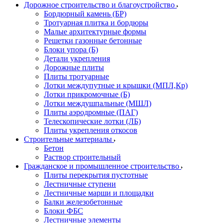
Дорожное строительство и благоустройство
Бордюрный камень (БР)
Тротуарная плитка и бордюры
Малые архитектурные формы
Решетки газонные бетонные
Блоки упора (Б)
Детали укрепления
Дорожные плиты
Плиты тротуарные
Лотки междупутные и крышки (МПЛ,Кр)
Лотки прикромочные (Б)
Лотки междушпальные (МШЛ)
Плиты аэродромные (ПАГ)
Телескопические лотки (ЛБ)
Плиты укрепления откосов
Строительные материалы
Бетон
Раствор строительный
Гражданское и промышленное строительство
Плиты перекрытия пустотные
Лестничные ступени
Лестничные марши и площадки
Балки железобетонные
Блоки ФБС
Лестничные элементы