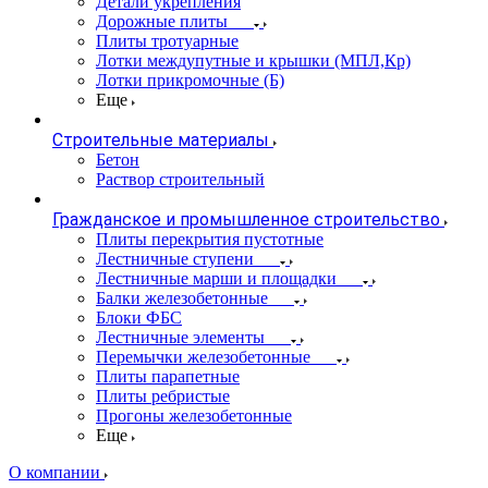
Детали укрепления
Дорожные плиты
Плиты тротуарные
Лотки междупутные и крышки (МПЛ,Кр)
Лотки прикромочные (Б)
Еще
Строительные материалы
Бетон
Раствор строительный
Гражданское и промышленное строительство
Плиты перекрытия пустотные
Лестничные ступени
Лестничные марши и площадки
Балки железобетонные
Блоки ФБС
Лестничные элементы
Перемычки железобетонные
Плиты парапетные
Плиты ребристые
Прогоны железобетонные
Еще
О компании