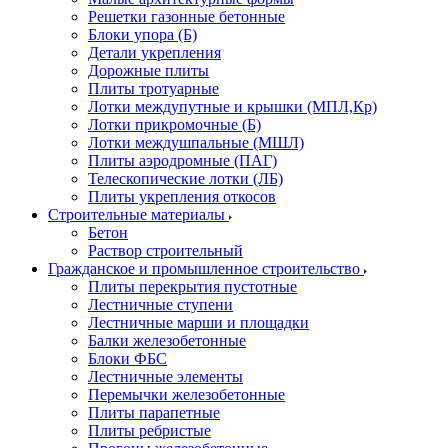
Решетки газонные бетонные
Блоки упора (Б)
Детали укрепления
Дорожные плиты
Плиты тротуарные
Лотки междупутные и крышки (МПЛ,Кр)
Лотки прикромочные (Б)
Лотки междушпальные (МШЛ)
Плиты аэродромные (ПАГ)
Телескопические лотки (ЛБ)
Плиты укрепления откосов
Строительные материалы
Бетон
Раствор строительный
Гражданское и промышленное строительство
Плиты перекрытия пустотные
Лестничные ступени
Лестничные марши и площадки
Балки железобетонные
Блоки ФБС
Лестничные элементы
Перемычки железобетонные
Плиты парапетные
Плиты ребристые