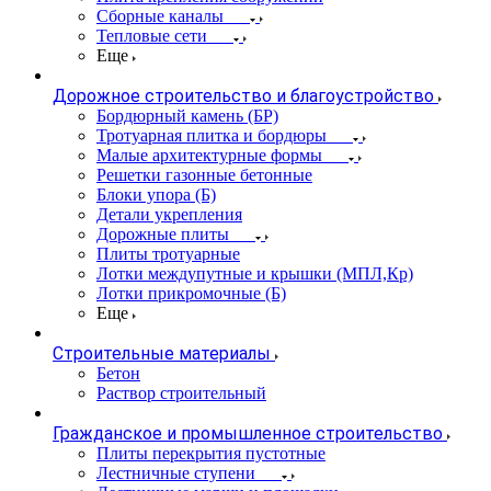
Сборные каналы
Тепловые сети
Еще
Дорожное строительство и благоустройство
Бордюрный камень (БР)
Тротуарная плитка и бордюры
Малые архитектурные формы
Решетки газонные бетонные
Блоки упора (Б)
Детали укрепления
Дорожные плиты
Плиты тротуарные
Лотки междупутные и крышки (МПЛ,Кр)
Лотки прикромочные (Б)
Еще
Строительные материалы
Бетон
Раствор строительный
Гражданское и промышленное строительство
Плиты перекрытия пустотные
Лестничные ступени