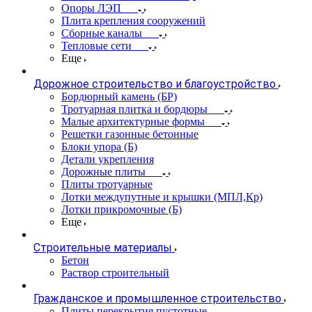
Опоры ЛЭП
Плита крепления сооружений
Сборные каналы
Тепловые сети
Еще
Дорожное строительство и благоустройство
Бордюрный камень (БР)
Тротуарная плитка и бордюры
Малые архитектурные формы
Решетки газонные бетонные
Блоки упора (Б)
Детали укрепления
Дорожные плиты
Плиты тротуарные
Лотки междупутные и крышки (МПЛ,Кр)
Лотки прикромочные (Б)
Еще
Строительные материалы
Бетон
Раствор строительный
Гражданское и промышленное строительство
Плиты перекрытия пустотные