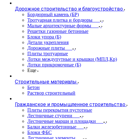
Дорожное строительство и благоустройство
Бордюрный камень (БР)
Тротуарная плитка и бордюры
Малые архитектурные формы
Решетки газонные бетонные
Блоки упора (Б)
Детали укрепления
Дорожные плиты
Плиты тротуарные
Лотки междупутные и крышки (МПЛ,Кр)
Лотки прикромочные (Б)
Еще
Строительные материалы
Бетон
Раствор строительный
Гражданское и промышленное строительство
Плиты перекрытия пустотные
Лестничные ступени
Лестничные марши и площадки
Балки железобетонные
Блоки ФБС
Лестничные элементы