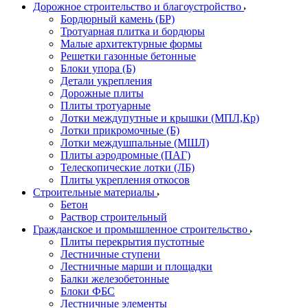
Дорожное строительство и благоустройство
Бордюрный камень (БР)
Тротуарная плитка и бордюры
Малые архитектурные формы
Решетки газонные бетонные
Блоки упора (Б)
Детали укрепления
Дорожные плиты
Плиты тротуарные
Лотки междупутные и крышки (МПЛ,Кр)
Лотки прикромочные (Б)
Лотки междушпальные (МШЛ)
Плиты аэродромные (ПАГ)
Телескопические лотки (ЛБ)
Плиты укрепления откосов
Строительные материалы
Бетон
Раствор строительный
Гражданское и промышленное строительство
Плиты перекрытия пустотные
Лестничные ступени
Лестничные марши и площадки
Балки железобетонные
Блоки ФБС
Лестничные элементы