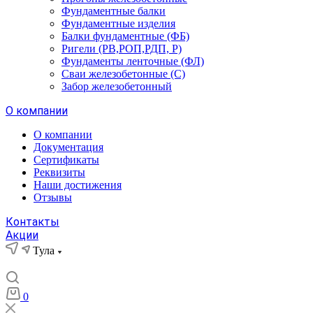
Фундаментные балки
Фундаментные изделия
Балки фундаментные (ФБ)
Ригели (РВ,РОП,РДП, Р)
Фундаменты ленточные (ФЛ)
Сваи железобетонные (С)
Забор железобетонный
О компании
О компании
Документация
Сертификаты
Реквизиты
Наши достижения
Отзывы
Контакты
Акции
Тула
0