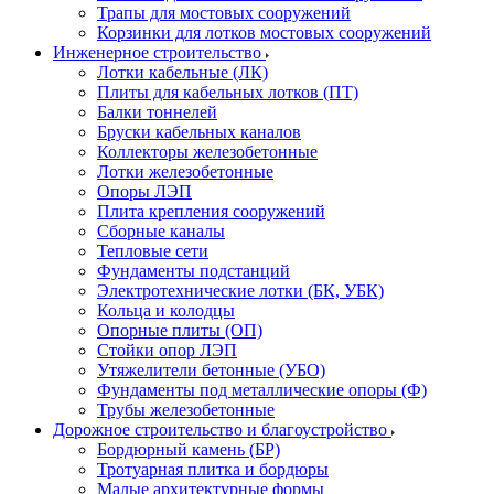
Трапы для мостовых сооружений
Корзинки для лотков мостовых сооружений
Инженерное строительство
Лотки кабельные (ЛК)
Плиты для кабельных лотков (ПТ)
Балки тоннелей
Бруски кабельных каналов
Коллекторы железобетонные
Лотки железобетонные
Опоры ЛЭП
Плита крепления сооружений
Сборные каналы
Тепловые сети
Фундаменты подстанций
Электротехнические лотки (БК, УБК)
Кольца и колодцы
Опорные плиты (ОП)
Стойки опор ЛЭП
Утяжелители бетонные (УБО)
Фундаменты под металлические опоры (Ф)
Трубы железобетонные
Дорожное строительство и благоустройство
Бордюрный камень (БР)
Тротуарная плитка и бордюры
Малые архитектурные формы