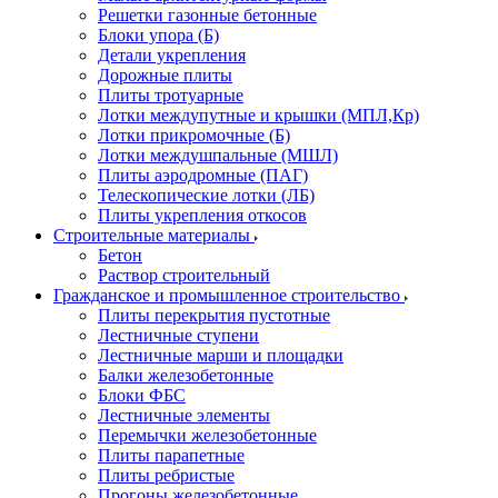
Решетки газонные бетонные
Блоки упора (Б)
Детали укрепления
Дорожные плиты
Плиты тротуарные
Лотки междупутные и крышки (МПЛ,Кр)
Лотки прикромочные (Б)
Лотки междушпальные (МШЛ)
Плиты аэродромные (ПАГ)
Телескопические лотки (ЛБ)
Плиты укрепления откосов
Строительные материалы
Бетон
Раствор строительный
Гражданское и промышленное строительство
Плиты перекрытия пустотные
Лестничные ступени
Лестничные марши и площадки
Балки железобетонные
Блоки ФБС
Лестничные элементы
Перемычки железобетонные
Плиты парапетные
Плиты ребристые
Прогоны железобетонные