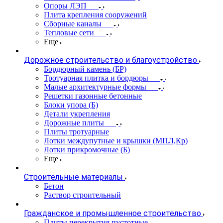
Опоры ЛЭП
Плита крепления сооружений
Сборные каналы
Тепловые сети
Еще
Дорожное строительство и благоустройство
Бордюрный камень (БР)
Тротуарная плитка и бордюры
Малые архитектурные формы
Решетки газонные бетонные
Блоки упора (Б)
Детали укрепления
Дорожные плиты
Плиты тротуарные
Лотки междупутные и крышки (МПЛ,Кр)
Лотки прикромочные (Б)
Еще
Строительные материалы
Бетон
Раствор строительный
Гражданское и промышленное строительство
Плиты перекрытия пустотные