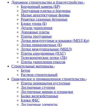
Дорожное строительство и благоустройство
Бордюрный камень (БР)
Тротуарная плитка и бордюры
Малые архитектурные формы
Решетки газонные бетонные
Блоки упора (Б)
Детали укрепления
Дорожные плиты
Плиты тротуарные
Лотки междупутные и крышки (МПЛ,Кр)
Лотки прикромочные (Б)
Лотки междушпальные (МШЛ)
Плиты аэродромные (ПАГ)
Телескопические лотки (ЛБ)
Плиты укрепления откосов
Строительные материалы
Бетон
Раствор строительный
Гражданское и промышленное строительство
Плиты перекрытия пустотные
Лестничные ступени
Лестничные марши и площадки
Балки железобетонные
Блоки ФБС
Лестничные элементы