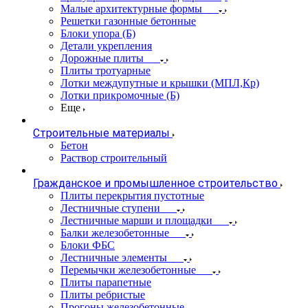
Малые архитектурные формы
Решетки газонные бетонные
Блоки упора (Б)
Детали укрепления
Дорожные плиты
Плиты тротуарные
Лотки междупутные и крышки (МПЛ,Кр)
Лотки прикромочные (Б)
Еще
Строительные материалы
Бетон
Раствор строительный
Гражданское и промышленное строительство
Плиты перекрытия пустотные
Лестничные ступени
Лестничные марши и площадки
Балки железобетонные
Блоки ФБС
Лестничные элементы
Перемычки железобетонные
Плиты парапетные
Плиты ребристые
Прогоны железобетонные