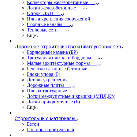
Коллекторы железобетонные
Лотки железобетонные
Опоры ЛЭП
Плита крепления сооружений
Сборные каналы
Тепловые сети
Еще
Дорожное строительство и благоустройство
Бордюрный камень (БР)
Тротуарная плитка и бордюры
Малые архитектурные формы
Решетки газонные бетонные
Блоки упора (Б)
Детали укрепления
Дорожные плиты
Плиты тротуарные
Лотки междупутные и крышки (МПЛ,Кр)
Лотки прикромочные (Б)
Еще
Строительные материалы
Бетон
Раствор строительный