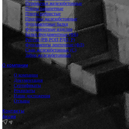
Перемычки железобетонные
Плиты парапетные
Плиты ребристые
Прогоны железобетонные
Фундаментные балки
Фундаментные изделия
Балки фундаментные (ФБ)
Ригели (РВ,РОП,РДП, Р)
Фундаменты ленточные (ФЛ)
Сваи железобетонные (С)
Забор железобетонный
О компании
О компании
Документация
Сертификаты
Реквизиты
Наши достижения
Отзывы
Контакты
Акции
Тула