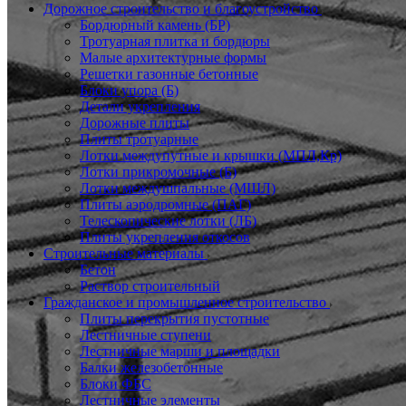
Дорожное строительство и благоустройство
Бордюрный камень (БР)
Тротуарная плитка и бордюры
Малые архитектурные формы
Решетки газонные бетонные
Блоки упора (Б)
Детали укрепления
Дорожные плиты
Плиты тротуарные
Лотки междупутные и крышки (МПЛ,Кр)
Лотки прикромочные (Б)
Лотки междушпальные (МШЛ)
Плиты аэродромные (ПАГ)
Телескопические лотки (ЛБ)
Плиты укрепления откосов
Строительные материалы
Бетон
Раствор строительный
Гражданское и промышленное строительство
Плиты перекрытия пустотные
Лестничные ступени
Лестничные марши и площадки
Балки железобетонные
Блоки ФБС
Лестничные элементы