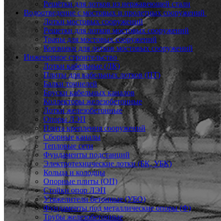
Решётки для лотков из нержавеющей стали
Водоотведение с мостовых и пролетных сооружений
Лотки мостовых сооружений
Решетки для лотков мостовых сооружений
Трапы для мостовых сооружений
Корзинки для лотков мостовых сооружений
Инженерное строительство
Лотки кабельные (ЛК)
Плиты для кабельных лотков (ПТ)
Балки тоннелей
Бруски кабельных каналов
Коллекторы железобетонные
Лотки железобетонные
Опоры ЛЭП
Плита крепления сооружений
Сборные каналы
Тепловые сети
Фундаменты подстанций
Электротехнические лотки (БК, УБК)
Кольца и колодцы
Опорные плиты (ОП)
Стойки опор ЛЭП
Утяжелители бетонные (УБО)
Фундаменты под металлические опоры (Ф)
Трубы железобетонные