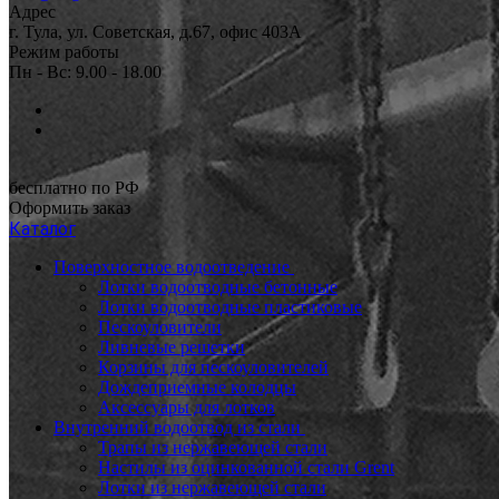
Адрес
г. Тула, ул. Советская, д.67, офис 403А
Режим работы
Пн - Вс: 9.00 - 18.00
бесплатно по РФ
Оформить заказ
Каталог
Поверхностное водоотведение
Лотки водоотводные бетонные
Лотки водоотводные пластиковые
Пескоуловители
Ливневые решетки
Корзины для пескоуловителей
Дождеприемные колодцы
Аксессуары для лотков
Внутренний водоотвод из стали
Трапы из нержавеющей стали
Настилы из оцинкованной стали Grent
Лотки из нержавеющей стали