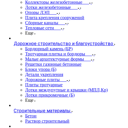
Коллекторы железобетонные
Лотки железобетонные
Опоры ЛЭП
Плита крепления сооружений
Сборные каналы
Тепловые сети
Еще
Дорожное строительство и благоустройство
Бордюрный камень (БР)
Тротуарная плитка и бордюры
Малые архитектурные формы
Решетки газонные бетонные
Блоки упора (Б)
Детали укрепления
Дорожные плиты
Плиты тротуарные
Лотки междупутные и крышки (МПЛ,Кр)
Лотки прикромочные (Б)
Еще
Строительные материалы
Бетон
Раствор строительный