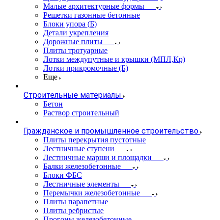
Малые архитектурные формы
Решетки газонные бетонные
Блоки упора (Б)
Детали укрепления
Дорожные плиты
Плиты тротуарные
Лотки междупутные и крышки (МПЛ,Кр)
Лотки прикромочные (Б)
Еще
Строительные материалы
Бетон
Раствор строительный
Гражданское и промышленное строительство
Плиты перекрытия пустотные
Лестничные ступени
Лестничные марши и площадки
Балки железобетонные
Блоки ФБС
Лестничные элементы
Перемычки железобетонные
Плиты парапетные
Плиты ребристые
Прогоны железобетонные