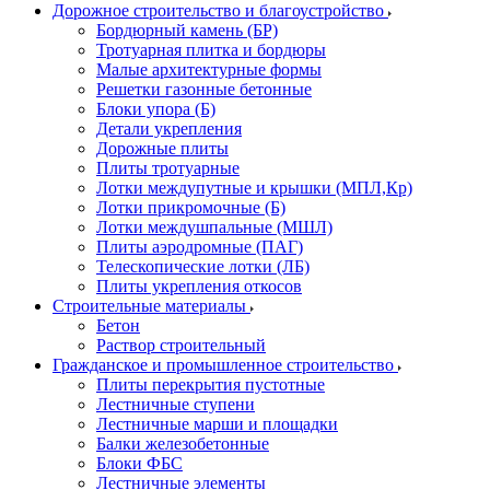
Дорожное строительство и благоустройство
Бордюрный камень (БР)
Тротуарная плитка и бордюры
Малые архитектурные формы
Решетки газонные бетонные
Блоки упора (Б)
Детали укрепления
Дорожные плиты
Плиты тротуарные
Лотки междупутные и крышки (МПЛ,Кр)
Лотки прикромочные (Б)
Лотки междушпальные (МШЛ)
Плиты аэродромные (ПАГ)
Телескопические лотки (ЛБ)
Плиты укрепления откосов
Строительные материалы
Бетон
Раствор строительный
Гражданское и промышленное строительство
Плиты перекрытия пустотные
Лестничные ступени
Лестничные марши и площадки
Балки железобетонные
Блоки ФБС
Лестничные элементы