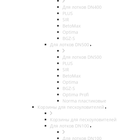
Для лотков DN400
PLUS
SIR
BetoMax
Optima
BGZ-S
Для лотков DN500
Для лотков DN500
PLUS
SIR
BetoMax
Optima
BGZ-S
Optima Profi
Norma пластиковые
Корзины для пескоуловителей
Корзины для пескоуловителей
Для лотков DN100
Для лотков DN100