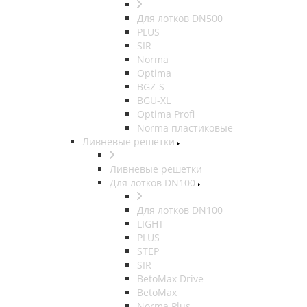
Для лотков DN500
PLUS
SIR
Norma
Optima
BGZ-S
BGU-XL
Optima Profi
Norma пластиковые
Ливневые решетки
Ливневые решетки
Для лотков DN100
Для лотков DN100
LIGHT
PLUS
STEP
SIR
BetoMax Drive
BetoMax
Norma Plus