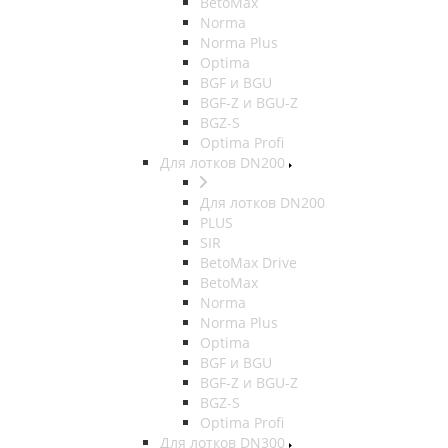
BetoMax
Norma
Norma Plus
Optima
BGF и BGU
BGF-Z и BGU-Z
BGZ-S
Optima Profi
Для лотков DN200
Для лотков DN200
PLUS
SIR
BetoMax Drive
BetoMax
Norma
Norma Plus
Optima
BGF и BGU
BGF-Z и BGU-Z
BGZ-S
Optima Profi
Для лотков DN300