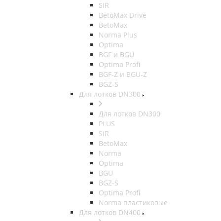
SIR
BetoMax Drive
BetoMax
Norma Plus
Optima
BGF и BGU
Optima Profi
BGF-Z и BGU-Z
BGZ-S
Для лотков DN300
Для лотков DN300
PLUS
SIR
BetoMax
Norma
Optima
BGU
BGZ-S
Optima Profi
Norma пластиковые
Для лотков DN400