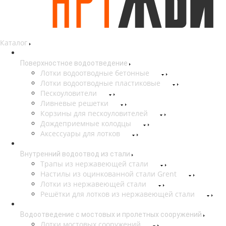
Каталог
Поверхностное водоотведение
Лотки водоотводные бетонные
Лотки водоотводные пластиковые
Пескоуловители
Ливневые решетки
Корзины для пескоуловителей
Дождеприемные колодцы
Аксессуары для лотков
Внутренний водоотвод из стали
Трапы из нержавеющей стали
Настилы из оцинкованной стали Grent
Лотки из нержавеющей стали
Решётки для лотков из нержавеющей стали
Водоотведение с мостовых и пролетных сооружений
Лотки мостовых сооружений