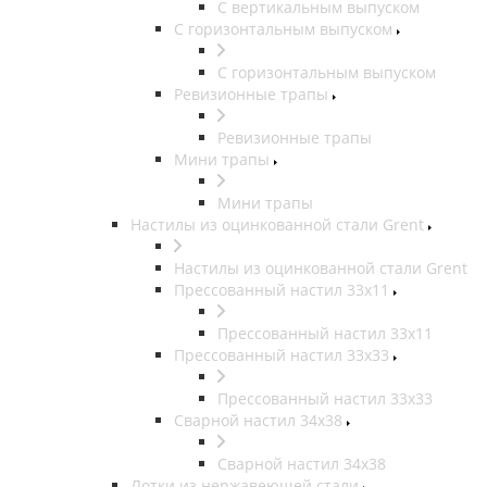
С вертикальным выпуском
С горизонтальным выпуском
С горизонтальным выпуском
Ревизионные трапы
Ревизионные трапы
Мини трапы
Мини трапы
Настилы из оцинкованной стали Grent
Настилы из оцинкованной стали Grent
Прессованный настил 33x11
Прессованный настил 33x11
Прессованный настил 33x33
Прессованный настил 33x33
Сварной настил 34x38
Сварной настил 34x38
Лотки из нержавеющей стали