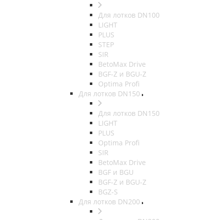
Для лотков DN100
LIGHT
PLUS
STEP
SIR
BetoMax Drive
BGF-Z и BGU-Z
Optima Profi
Для лотков DN150
Для лотков DN150
LIGHT
PLUS
Optima Profi
SIR
BetoMax Drive
BGF и BGU
BGF-Z и BGU-Z
BGZ-S
Для лотков DN200