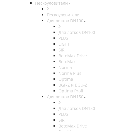
Пескоуловители
Пескоуловители
Для лотков DN100
Для лотков DN100
PLUS
LIGHT
SIR
BetoMax Drive
BetoMax
Norma
Norma Plus
Optima
BGF-Z и BGU-Z
Optima Profi
Для лотков DN150
Для лотков DN150
PLUS
SIR
BetoMax Drive