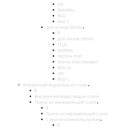
SIR
BetoMax
BGU
BGZ-S
Для лотков DN500
Для лотков DN500
PLUS
NORMA
Optima Profi
Norma пластиковые
BGU-XL
SIR
BGZ-S
Внутренний водоотвод из стали
Внутренний водоотвод из стали
Трапы из нержавеющей стали
Трапы из нержавеющей стали
С вертикальным выпуском