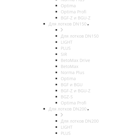
Optima
Optima Profi
BGF-Z и BGU-Z
Для лотков DN150
Для лотков DN150
LIGHT
PLUS
SIR
BetoMax Drive
BetoMax
Norma Plus
Optima
BGF и BGU
BGF-Z и BGU-Z
BGZ-S
Optima Profi
Для лотков DN200
Для лотков DN200
LIGHT
PLUS