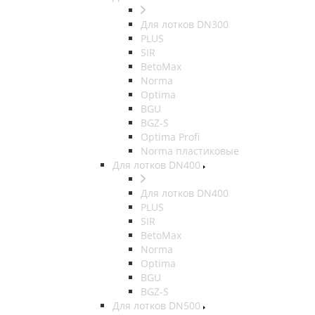
Для лотков DN300
PLUS
SIR
BetoMax
Norma
Optima
BGU
BGZ-S
Optima Profi
Norma пластиковые
Для лотков DN400
Для лотков DN400
PLUS
SIR
BetoMax
Norma
Optima
BGU
BGZ-S
Для лотков DN500