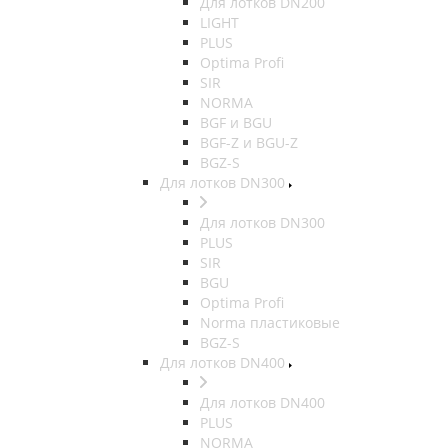
Для лотков DN200
LIGHT
PLUS
Optima Profi
SIR
NORMA
BGF и BGU
BGF-Z и BGU-Z
BGZ-S
Для лотков DN300
Для лотков DN300
PLUS
SIR
BGU
Optima Profi
Norma пластиковые
BGZ-S
Для лотков DN400
Для лотков DN400
PLUS
NORMA