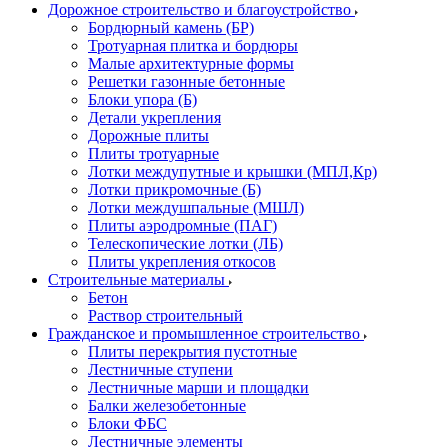
Дорожное строительство и благоустройство
Бордюрный камень (БР)
Тротуарная плитка и бордюры
Малые архитектурные формы
Решетки газонные бетонные
Блоки упора (Б)
Детали укрепления
Дорожные плиты
Плиты тротуарные
Лотки междупутные и крышки (МПЛ,Кр)
Лотки прикромочные (Б)
Лотки междушпальные (МШЛ)
Плиты аэродромные (ПАГ)
Телескопические лотки (ЛБ)
Плиты укрепления откосов
Строительные материалы
Бетон
Раствор строительный
Гражданское и промышленное строительство
Плиты перекрытия пустотные
Лестничные ступени
Лестничные марши и площадки
Балки железобетонные
Блоки ФБС
Лестничные элементы