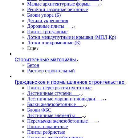
Малые архитектурные формы
Решетки газонные бетонные
Блоки упора (Б)
Детали укрепления
Дорожные плиты
Плиты тротуарные
Лотки междупутные и крышки (МПЛ,Кр)
Лотки прикромочные (Б)
Еще
Строительные материалы
Бетон
Раствор строительный
Гражданское и промышленное строительство
Плиты перекрытия пустотные
Лестничные ступени
Лестничные марши и площадки
Балки железобетонные
Блоки ФБС
Лестничные элементы
Перемычки железобетонные
Плиты парапетные
Плиты ребристые
Прогоны железобетонные