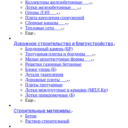
Коллекторы железобетонные
Лотки железобетонные
Опоры ЛЭП
Плита крепления сооружений
Сборные каналы
Тепловые сети
Еще
Дорожное строительство и благоустройство
Бордюрный камень (БР)
Тротуарная плитка и бордюры
Малые архитектурные формы
Решетки газонные бетонные
Блоки упора (Б)
Детали укрепления
Дорожные плиты
Плиты тротуарные
Лотки междупутные и крышки (МПЛ,Кр)
Лотки прикромочные (Б)
Еще
Строительные материалы
Бетон
Раствор строительный