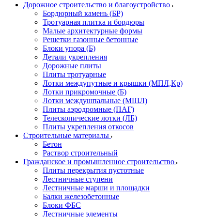
Дорожное строительство и благоустройство
Бордюрный камень (БР)
Тротуарная плитка и бордюры
Малые архитектурные формы
Решетки газонные бетонные
Блоки упора (Б)
Детали укрепления
Дорожные плиты
Плиты тротуарные
Лотки междупутные и крышки (МПЛ,Кр)
Лотки прикромочные (Б)
Лотки междушпальные (МШЛ)
Плиты аэродромные (ПАГ)
Телескопические лотки (ЛБ)
Плиты укрепления откосов
Строительные материалы
Бетон
Раствор строительный
Гражданское и промышленное строительство
Плиты перекрытия пустотные
Лестничные ступени
Лестничные марши и площадки
Балки железобетонные
Блоки ФБС
Лестничные элементы