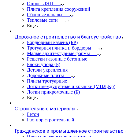
Опоры ЛЭП
Плита крепления сооружений
Сборные каналы
Тепловые сети
Еще
Дорожное строительство и благоустройство
Бордюрный камень (БР)
Тротуарная плитка и бордюры
Малые архитектурные формы
Решетки газонные бетонные
Блоки упора (Б)
Детали укрепления
Дорожные плиты
Плиты тротуарные
Лотки междупутные и крышки (МПЛ,Кр)
Лотки прикромочные (Б)
Еще
Строительные материалы
Бетон
Раствор строительный
Гражданское и промышленное строительство
Плиты перекрытия пустотные