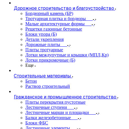
Дорожное строительство и благоустройство
Бордюрный камень (БР)
Тротуарная плитка и бордюры
Малые архитектурные формы
Решетки газонные бетонные
Блоки упора (Б)
Детали укрепления
Дорожные плиты
Плиты тротуарные
Лотки междупутные и крышки (МПЛ,Кр)
Лотки прикромочные (Б)
Еще
Строительные материалы
Бетон
Раствор строительный
Гражданское и промышленное строительство
Плиты перекрытия пустотные
Лестничные ступени
Лестничные марши и площадки
Балки железобетонные
Блоки ФБС
Лестничные элементы