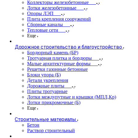
Коллекторы железобетонные
Лотки железобетонные
Опоры ЛЭП
Плита крепления сооружений
Сборные каналы
Тепловые сети
Еще
Дорожное строительство и благоустройство
Бордюрный камень (БР)
Тротуарная плитка и бордюры
Малые архитектурные формы
Решетки газонные бетонные
Блоки упора (Б)
Детали укрепления
Дорожные плиты
Плиты тротуарные
Лотки междупутные и крышки (МПЛ,Кр)
Лотки прикромочные (Б)
Еще
Строительные материалы
Бетон
Раствор строительный