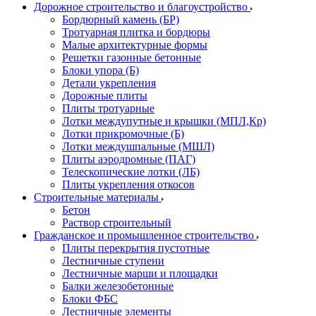
Дорожное строительство и благоустройство
Бордюрный камень (БР)
Тротуарная плитка и бордюры
Малые архитектурные формы
Решетки газонные бетонные
Блоки упора (Б)
Детали укрепления
Дорожные плиты
Плиты тротуарные
Лотки междупутные и крышки (МПЛ,Кр)
Лотки прикромочные (Б)
Лотки междушпальные (МШЛ)
Плиты аэродромные (ПАГ)
Телескопические лотки (ЛБ)
Плиты укрепления откосов
Строительные материалы
Бетон
Раствор строительный
Гражданское и промышленное строительство
Плиты перекрытия пустотные
Лестничные ступени
Лестничные марши и площадки
Балки железобетонные
Блоки ФБС
Лестничные элементы