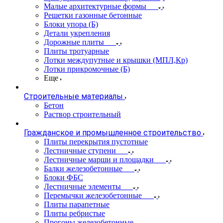
Малые архитектурные формы
Решетки газонные бетонные
Блоки упора (Б)
Детали укрепления
Дорожные плиты
Плиты тротуарные
Лотки междупутные и крышки (МПЛ,Кр)
Лотки прикромочные (Б)
Еще
Строительные материалы
Бетон
Раствор строительный
Гражданское и промышленное строительство
Плиты перекрытия пустотные
Лестничные ступени
Лестничные марши и площадки
Балки железобетонные
Блоки ФБС
Лестничные элементы
Перемычки железобетонные
Плиты парапетные
Плиты ребристые
Прогоны железобетонные