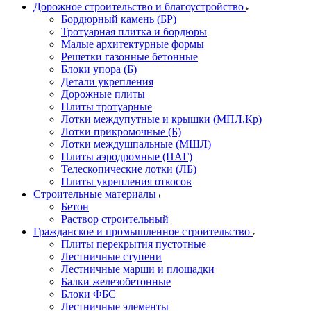
Дорожное строительство и благоустройство
Бордюрный камень (БР)
Тротуарная плитка и бордюры
Малые архитектурные формы
Решетки газонные бетонные
Блоки упора (Б)
Детали укрепления
Дорожные плиты
Плиты тротуарные
Лотки междупутные и крышки (МПЛ,Кр)
Лотки прикромочные (Б)
Лотки междушпальные (МШЛ)
Плиты аэродромные (ПАГ)
Телескопические лотки (ЛБ)
Плиты укрепления откосов
Строительные материалы
Бетон
Раствор строительный
Гражданское и промышленное строительство
Плиты перекрытия пустотные
Лестничные ступени
Лестничные марши и площадки
Балки железобетонные
Блоки ФБС
Лестничные элементы