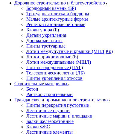
Дорожное строительство и благоустройство
Бордюрный камень (БР)
Тротуарная плитка и бордюры
Малые архитектурные формы
Решетки газонные бетонные
Блоки упора (Б)
Детали укрепления
Дорожные плиты
Плиты тротуарные
Лотки междупутные и крышки (МПЛ,Кр)
Лотки прикромочные (Б)
Лотки междушпальные (МШЛ)
Плиты аэродромные (ПАГ)
Телескопические лотки (ЛБ)
Плиты укрепления откосов
Строительные материалы
Бетон
Раствор строительный
Гражданское и промышленное строительство
Плиты перекрытия пустотные
Лестничные ступени
Лестничные марши и площадки
Балки железобетонные
Блоки ФБС
Лестничные элементы