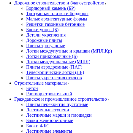
Дорожное строительство и благоустройство
Бордюрный камень (БР)
Тротуарная плитка и бордюры
Малые архитектурные формы
Решетки газонные бетонные
Блоки упора (Б)
Детали укрепления
Дорожные плиты
Плиты тротуарные
Лотки междупутные и крышки (МПЛ,Кр)
Лотки прикромочные (Б)
Лотки междушпальные (МШЛ)
Плиты аэродромные (ПАГ)
Телескопические лотки (ЛБ)
Плиты укрепления откосов
Строительные материалы
Бетон
Раствор строительный
Гражданское и промышленное строительство
Плиты перекрытия пустотные
Лестничные ступени
Лестничные марши и площадки
Балки железобетонные
Блоки ФБС
Лестничные элементы