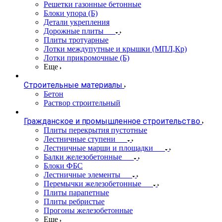
Решетки газонные бетонные
Блоки упора (Б)
Детали укрепления
Дорожные плиты
Плиты тротуарные
Лотки междупутные и крышки (МПЛ,Кр)
Лотки прикромочные (Б)
Еще
Строительные материалы
Бетон
Раствор строительный
Гражданское и промышленное строительство
Плиты перекрытия пустотные
Лестничные ступени
Лестничные марши и площадки
Балки железобетонные
Блоки ФБС
Лестничные элементы
Перемычки железобетонные
Плиты парапетные
Плиты ребристые
Прогоны железобетонные
Еще