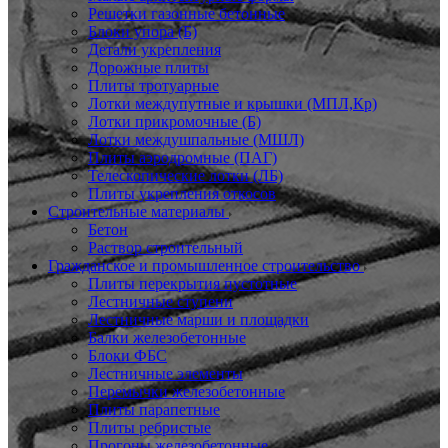
Решетки газонные бетонные
Блоки упора (Б)
Детали укрепления
Дорожные плиты
Плиты тротуарные
Лотки междупутные и крышки (МПЛ,Кр)
Лотки прикромочные (Б)
Лотки междушпальные (МШЛ)
Плиты аэродромные (ПАГ)
Телескопические лотки (ЛБ)
Плиты укрепления откосов
Строительные материалы
Бетон
Раствор строительный
Гражданское и промышленное строительство
Плиты перекрытия пустотные
Лестничные ступени
Лестничные марши и площадки
Балки железобетонные
Блоки ФБС
Лестничные элементы
Перемычки железобетонные
Плиты парапетные
Плиты ребристые
Прогоны железобетонные