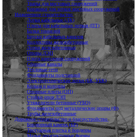
Трапы для мостовых сооружений
Корзинки для лотков мостовых сооружений
Инженерное строительство
Лотки кабельные (ЛК)
Плиты для кабельных лотков (ПТ)
Балки тоннелей
Бруски кабельных каналов
Коллекторы железобетонные
Лотки железобетонные
Опоры ЛЭП
Плита крепления сооружений
Сборные каналы
Тепловые сети
Фундаменты подстанций
Электротехнические лотки (БК, УБК)
Кольца и колодцы
Опорные плиты (ОП)
Стойки опор ЛЭП
Утяжелители бетонные (УБО)
Фундаменты под металлические опоры (Ф)
Трубы железобетонные
Дорожное строительство и благоустройство
Бордюрный камень (БР)
Тротуарная плитка и бордюры
Малые архитектурные формы