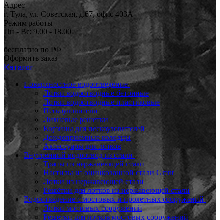
Адрес
г. Тула, ул. Советская, д.67, офис 403А
Режим работы
Пн - Вс: 9.00 - 18.00
бесплатно по РФ
Оформить заказ
Каталог
Поверхностное водоотведение
Лотки водоотводные бетонные
Лотки водоотводные пластиковые
Пескоуловители
Ливневые решетки
Корзины для пескоуловителей
Дождеприемные колодцы
Аксессуары для лотков
Внутренний водоотвод из стали
Трапы из нержавеющей стали
Настилы из оцинкованной стали Grent
Лотки из нержавеющей стали
Решётки для лотков из нержавеющей стали
Водоотведение с мостовых и пролетных сооружений
Лотки мостовых сооружений
Решетки для лотков мостовых сооружений