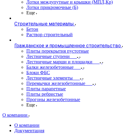
Лотки междупутные и крышки (МПЛ,Кр)
Лотки прикромочные (Б)
Еще
Строительные материалы
Бетон
Раствор строительный
Гражданское и промышленное строительство
Плиты перекрытия пустотные
Лестничные ступени
Лестничные марши и площадки
Балки железобетонные
Блоки ФБС
Лестничные элементы
Перемычки железобетонные
Плиты парапетные
Плиты ребристые
Прогоны железобетонные
Еще
О компании
О компании
Документация