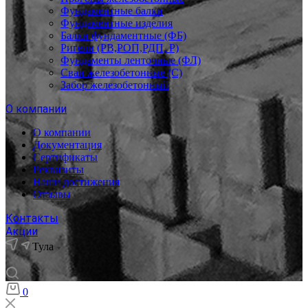
Фундаментные балки
Фундаментные изделия
Балки фундаментные (ФБ)
Ригели (РВ,РОП,РДП, Р)
Фундаменты ленточные (ФЛ)
Сваи железобетонные (С)
Забор железобетонный
О компании
О компании
Документация
Сертификаты
Реквизиты
Наши достижения
Отзывы
Контакты
Акции
Тула
0