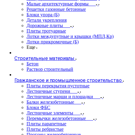
Малые архитектурные формы
Решетки газонные бетонные
Блоки упора (Б)
Детали укрепления
Дорожные плиты
Плиты тротуарные
Лотки междупутные и крышки (МПЛ,Кр)
Лотки прикромочные (Б)
Еще
Строительные материалы
Бетон
Раствор строительный
Гражданское и промышленное строительство
Плиты перекрытия пустотные
Лестничные ступени
Лестничные марши и площадки
Балки железобетонные
Блоки ФБС
Лестничные элементы
Перемычки железобетонные
Плиты парапетные
Плиты ребристые
Прогоны железобетонные