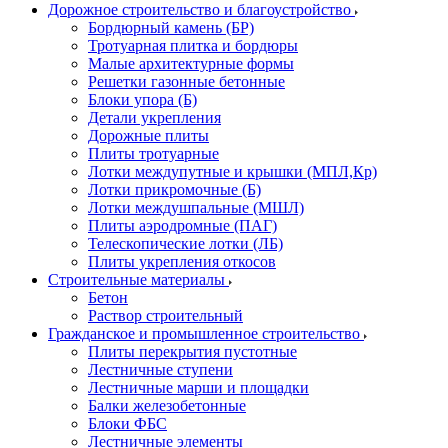
Дорожное строительство и благоустройство
Бордюрный камень (БР)
Тротуарная плитка и бордюры
Малые архитектурные формы
Решетки газонные бетонные
Блоки упора (Б)
Детали укрепления
Дорожные плиты
Плиты тротуарные
Лотки междупутные и крышки (МПЛ,Кр)
Лотки прикромочные (Б)
Лотки междушпальные (МШЛ)
Плиты аэродромные (ПАГ)
Телескопические лотки (ЛБ)
Плиты укрепления откосов
Строительные материалы
Бетон
Раствор строительный
Гражданское и промышленное строительство
Плиты перекрытия пустотные
Лестничные ступени
Лестничные марши и площадки
Балки железобетонные
Блоки ФБС
Лестничные элементы