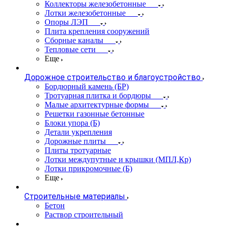
Коллекторы железобетонные
Лотки железобетонные
Опоры ЛЭП
Плита крепления сооружений
Сборные каналы
Тепловые сети
Еще
Дорожное строительство и благоустройство
Бордюрный камень (БР)
Тротуарная плитка и бордюры
Малые архитектурные формы
Решетки газонные бетонные
Блоки упора (Б)
Детали укрепления
Дорожные плиты
Плиты тротуарные
Лотки междупутные и крышки (МПЛ,Кр)
Лотки прикромочные (Б)
Еще
Строительные материалы
Бетон
Раствор строительный