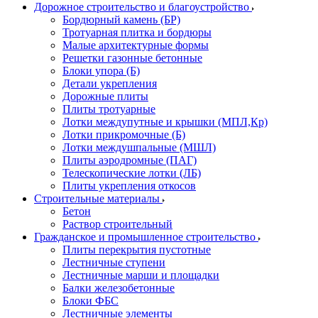
Дорожное строительство и благоустройство
Бордюрный камень (БР)
Тротуарная плитка и бордюры
Малые архитектурные формы
Решетки газонные бетонные
Блоки упора (Б)
Детали укрепления
Дорожные плиты
Плиты тротуарные
Лотки междупутные и крышки (МПЛ,Кр)
Лотки прикромочные (Б)
Лотки междушпальные (МШЛ)
Плиты аэродромные (ПАГ)
Телескопические лотки (ЛБ)
Плиты укрепления откосов
Строительные материалы
Бетон
Раствор строительный
Гражданское и промышленное строительство
Плиты перекрытия пустотные
Лестничные ступени
Лестничные марши и площадки
Балки железобетонные
Блоки ФБС
Лестничные элементы