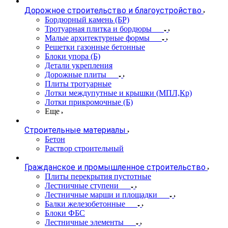
Дорожное строительство и благоустройство
Бордюрный камень (БР)
Тротуарная плитка и бордюры
Малые архитектурные формы
Решетки газонные бетонные
Блоки упора (Б)
Детали укрепления
Дорожные плиты
Плиты тротуарные
Лотки междупутные и крышки (МПЛ,Кр)
Лотки прикромочные (Б)
Еще
Строительные материалы
Бетон
Раствор строительный
Гражданское и промышленное строительство
Плиты перекрытия пустотные
Лестничные ступени
Лестничные марши и площадки
Балки железобетонные
Блоки ФБС
Лестничные элементы