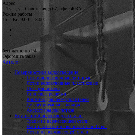
Адрес
г. Тула, ул. Советская, д.67, офис 403А
Режим работы
Пн - Вс: 9.00 - 18.00
бесплатно по РФ
Оформить заказ
Каталог
Поверхностное водоотведение
Лотки водоотводные бетонные
Лотки водоотводные пластиковые
Пескоуловители
Ливневые решетки
Корзины для пескоуловителей
Дождеприемные колодцы
Аксессуары для лотков
Внутренний водоотвод из стали
Трапы из нержавеющей стали
Настилы из оцинкованной стали Grent
Лотки из нержавеющей стали