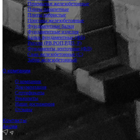
Перемычки железобетонные
Плиты парапетные
Плиты ребристые
Прогоны железобетонные
Фундаментные балки
Фундаментные изделия
Балки фундаментные (ФБ)
Ригели (РВ,РОП,РДП, Р)
Фундаменты ленточные (ФЛ)
Сваи железобетонные (С)
Забор железобетонный
О компании
О компании
Документация
Сертификаты
Реквизиты
Наши достижения
Отзывы
Контакты
Акции
Тула