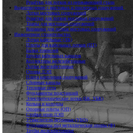
Решётки для лотков из нержавеющей стали
Водоотведение с мостовых и пролетных сооружений
Лотки мостовых сооружений
Решетки для лотков мостовых сооружений
Трапы для мостовых сооружений
Корзинки для лотков мостовых сооружений
Инженерное строительство
Лотки кабельные (ЛК)
Плиты для кабельных лотков (ПТ)
Балки тоннелей
Бруски кабельных каналов
Коллекторы железобетонные
Лотки железобетонные
Опоры ЛЭП
Плита крепления сооружений
Сборные каналы
Тепловые сети
Фундаменты подстанций
Электротехнические лотки (БК, УБК)
Кольца и колодцы
Опорные плиты (ОП)
Стойки опор ЛЭП
Утяжелители бетонные (УБО)
Фундаменты под металлические опоры (Ф)
Трубы железобетонные