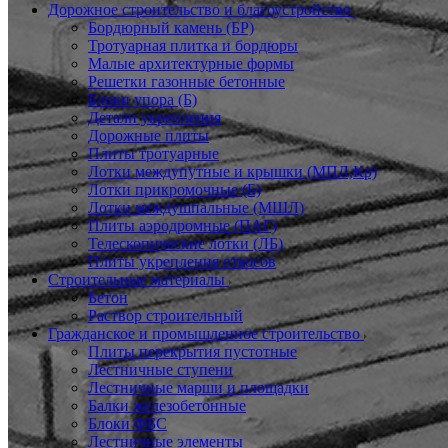
Дорожное строительство и благоустройство
Бордюрный камень (БР)
Тротуарная плитка и бордюры
Малые архитектурные формы
Решетки газонные бетонные
Блоки упора (Б)
Детали укрепления
Дорожные плиты
Плиты тротуарные
Лотки междупутные и крышки (МПЛ,Кр)
Лотки прикромочные (Б)
Лотки междушпальные (МШЛ)
Плиты аэродромные (ПАГ)
Телескопические лотки (ЛБ)
Плиты укрепления откосов
Строительные материалы
Бетон
Раствор строительный
Гражданское и промышленное строительство
Плиты перекрытия пустотные
Лестничные ступени
Лестничные марши и площадки
Балки железобетонные
Блоки ФБС
Лестничные элементы