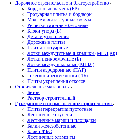
Дорожное строительство и благоустройство
Бордюрный камень (БР)
Тротуарная плитка и бордюры
Малые архитектурные формы
Решетки газонные бетонные
Блоки упора (Б)
Детали укрепления
Дорожные плиты
Плиты тротуарные
Лотки междупутные и крышки (МПЛ,Кр)
Лотки прикромочные (Б)
Лотки междушпальные (МШЛ)
Плиты аэродромные (ПАГ)
Телескопические лотки (ЛБ)
Плиты укрепления откосов
Строительные материалы
Бетон
Раствор строительный
Гражданское и промышленное строительство
Плиты перекрытия пустотные
Лестничные ступени
Лестничные марши и площадки
Балки железобетонные
Блоки ФБС
Лестничные элементы