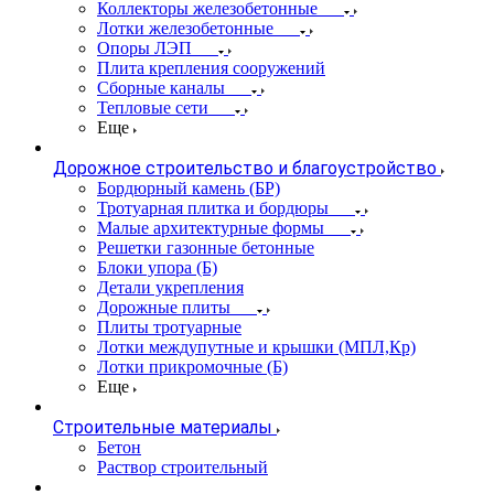
Коллекторы железобетонные
Лотки железобетонные
Опоры ЛЭП
Плита крепления сооружений
Сборные каналы
Тепловые сети
Еще
Дорожное строительство и благоустройство
Бордюрный камень (БР)
Тротуарная плитка и бордюры
Малые архитектурные формы
Решетки газонные бетонные
Блоки упора (Б)
Детали укрепления
Дорожные плиты
Плиты тротуарные
Лотки междупутные и крышки (МПЛ,Кр)
Лотки прикромочные (Б)
Еще
Строительные материалы
Бетон
Раствор строительный