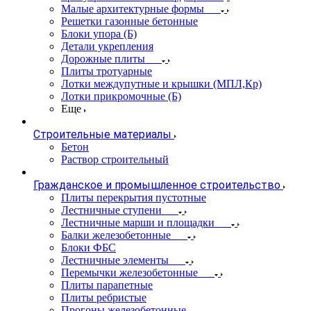
Малые архитектурные формы
Решетки газонные бетонные
Блоки упора (Б)
Детали укрепления
Дорожные плиты
Плиты тротуарные
Лотки междупутные и крышки (МПЛ,Кр)
Лотки прикромочные (Б)
Еще
Строительные материалы
Бетон
Раствор строительный
Гражданское и промышленное строительство
Плиты перекрытия пустотные
Лестничные ступени
Лестничные марши и площадки
Балки железобетонные
Блоки ФБС
Лестничные элементы
Перемычки железобетонные
Плиты парапетные
Плиты ребристые
Прогоны железобетонные