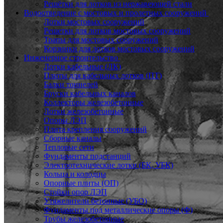
Решётки для лотков из нержавеющей стали
Водоотведение с мостовых и пролетных сооружений
Лотки мостовых сооружений
Решетки для лотков мостовых сооружений
Трапы для мостовых сооружений
Корзинки для лотков мостовых сооружений
Инженерное строительство
Лотки кабельные (ЛК)
Плиты для кабельных лотков (ПТ)
Балки тоннелей
Бруски кабельных каналов
Коллекторы железобетонные
Лотки железобетонные
Опоры ЛЭП
Плита крепления сооружений
Сборные каналы
Тепловые сети
Фундаменты подстанций
Электротехнические лотки (БК, УБК)
Кольца и колодцы
Опорные плиты (ОП)
Стойки опор ЛЭП
Утяжелители бетонные (УБО)
Фундаменты под металлические опоры (Ф)
Трубы железобетонные