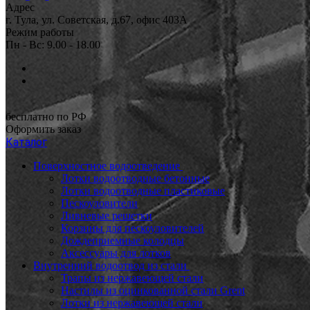
Адрес
г. Тула, ул. Советская, д.67, офис 403А
Режим работы
Пн - Вс: 9.00 - 18.00
бесплатно по РФ
Оформить заказ
Каталог
Поверхностное водоотведение
Лотки водоотводные бетонные
Лотки водоотводные пластиковые
Пескоуловители
Ливневые решетки
Корзины для пескоуловителей
Дождеприемные колодцы
Аксессуары для лотков
Внутренний водоотвод из стали
Трапы из нержавеющей стали
Настилы из оцинкованной стали Grent
Лотки из нержавеющей стали