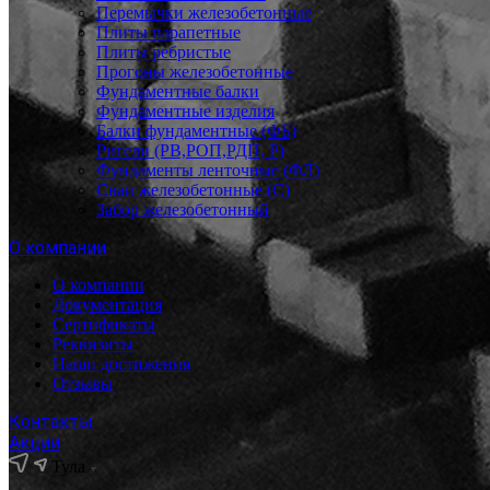
Перемычки железобетонные
Плиты парапетные
Плиты ребристые
Прогоны железобетонные
Фундаментные балки
Фундаментные изделия
Балки фундаментные (ФБ)
Ригели (РВ,РОП,РДП, Р)
Фундаменты ленточные (ФЛ)
Сваи железобетонные (С)
Забор железобетонный
О компании
О компании
Документация
Сертификаты
Реквизиты
Наши достижения
Отзывы
Контакты
Акции
Тула