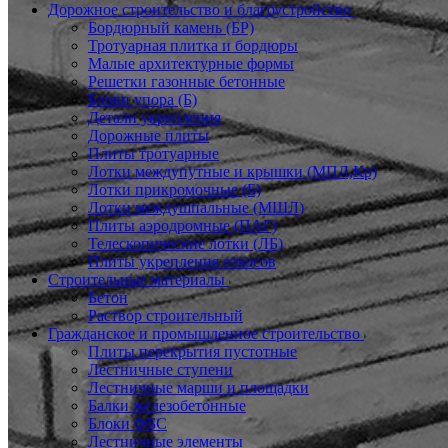
Дорожное строительство и благоустройство
Бордюрный камень (БР)
Тротуарная плитка и бордюры
Малые архитектурные формы
Решетки газонные бетонные
Блоки упора (Б)
Детали укрепления
Дорожные плиты
Плиты тротуарные
Лотки междупутные и крышки (МПЛ,Кр)
Лотки прикромочные (Б)
Лотки междушпальные (МШЛ)
Плиты аэродромные (ПАГ)
Телескопические лотки (ЛБ)
Плиты укрепления откосов
Строительные материалы
Бетон
Раствор строительный
Гражданское и промышленное строительство
Плиты перекрытия пустотные
Лестничные ступени
Лестничные марши и площадки
Балки железобетонные
Блоки ФБС
Лестничные элементы