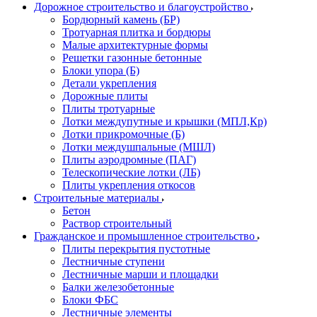
Дорожное строительство и благоустройство
Бордюрный камень (БР)
Тротуарная плитка и бордюры
Малые архитектурные формы
Решетки газонные бетонные
Блоки упора (Б)
Детали укрепления
Дорожные плиты
Плиты тротуарные
Лотки междупутные и крышки (МПЛ,Кр)
Лотки прикромочные (Б)
Лотки междушпальные (МШЛ)
Плиты аэродромные (ПАГ)
Телескопические лотки (ЛБ)
Плиты укрепления откосов
Строительные материалы
Бетон
Раствор строительный
Гражданское и промышленное строительство
Плиты перекрытия пустотные
Лестничные ступени
Лестничные марши и площадки
Балки железобетонные
Блоки ФБС
Лестничные элементы