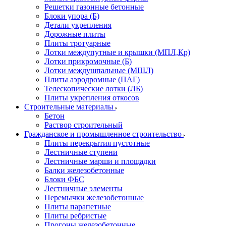
Решетки газонные бетонные
Блоки упора (Б)
Детали укрепления
Дорожные плиты
Плиты тротуарные
Лотки междупутные и крышки (МПЛ,Кр)
Лотки прикромочные (Б)
Лотки междушпальные (МШЛ)
Плиты аэродромные (ПАГ)
Телескопические лотки (ЛБ)
Плиты укрепления откосов
Строительные материалы
Бетон
Раствор строительный
Гражданское и промышленное строительство
Плиты перекрытия пустотные
Лестничные ступени
Лестничные марши и площадки
Балки железобетонные
Блоки ФБС
Лестничные элементы
Перемычки железобетонные
Плиты парапетные
Плиты ребристые
Прогоны железобетонные