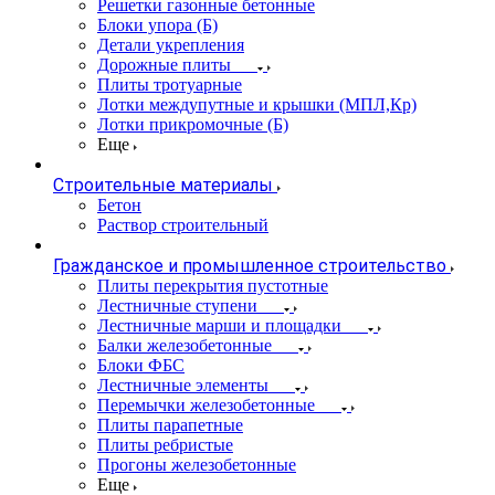
Решетки газонные бетонные
Блоки упора (Б)
Детали укрепления
Дорожные плиты
Плиты тротуарные
Лотки междупутные и крышки (МПЛ,Кр)
Лотки прикромочные (Б)
Еще
Строительные материалы
Бетон
Раствор строительный
Гражданское и промышленное строительство
Плиты перекрытия пустотные
Лестничные ступени
Лестничные марши и площадки
Балки железобетонные
Блоки ФБС
Лестничные элементы
Перемычки железобетонные
Плиты парапетные
Плиты ребристые
Прогоны железобетонные
Еще