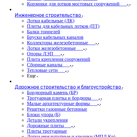
Корзинки для лотков мостовых сооружений
Инженерное строительство
Лотки кабельные (ЛК)
Плиты для кабельных лотков (ПТ)
Балки тоннелей
Бруски кабельных каналов
Коллекторы железобетонные
Лотки железобетонные
Опоры ЛЭП
Плита крепления сооружений
Сборные каналы
Тепловые сети
Еще
Дорожное строительство и благоустройство
Бордюрный камень (БР)
Тротуарная плитка и бордюры
Малые архитектурные формы
Решетки газонные бетонные
Блоки упора (Б)
Детали укрепления
Дорожные плиты
Плиты тротуарные
Лотки междупутные и крышки (МПЛ,Кр)