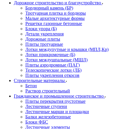
Дорожное строительство и благоустройство
Бордюрный камень (БР)
Тротуарная плитка и бордюры
Малые архитектурные формы
Решетки газонные бетонные
Блоки упора (Б)
Детали укрепления
Дорожные плиты
Плиты тротуарные
Лотки междупутные и крышки (МПЛ,Кр)
Лотки прикромочные (Б)
Лотки междушпальные (МШЛ)
Плиты аэродромные (ПАГ)
Телескопические лотки (ЛБ)
Плиты укрепления откосов
Строительные материалы
Бетон
Раствор строительный
Гражданское и промышленное строительство
Плиты перекрытия пустотные
Лестничные ступени
Лестничные марши и площадки
Балки железобетонные
Блоки ФБС
Лестничные элементы