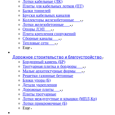
Лотки кабельные (ЛК)
Плиты для кабельных лотков (ПТ)
Балки тоннелей
Бруски кабельных каналов
Коллекторы железобетонные
Лотки железобетонные
Опоры ЛЭП
Плита крепления сооружений
Сборные каналы
Тепловые сети
Еще
Дорожное строительство и благоустройство
Бордюрный камень (БР)
Тротуарная плитка и бордюры
Малые архитектурные формы
Решетки газонные бетонные
Блоки упора (Б)
Детали укрепления
Дорожные плиты
Плиты тротуарные
Лотки междупутные и крышки (МПЛ,Кр)
Лотки прикромочные (Б)
Еще