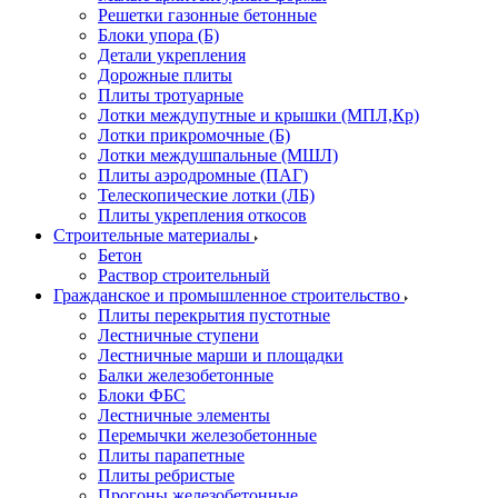
Решетки газонные бетонные
Блоки упора (Б)
Детали укрепления
Дорожные плиты
Плиты тротуарные
Лотки междупутные и крышки (МПЛ,Кр)
Лотки прикромочные (Б)
Лотки междушпальные (МШЛ)
Плиты аэродромные (ПАГ)
Телескопические лотки (ЛБ)
Плиты укрепления откосов
Строительные материалы
Бетон
Раствор строительный
Гражданское и промышленное строительство
Плиты перекрытия пустотные
Лестничные ступени
Лестничные марши и площадки
Балки железобетонные
Блоки ФБС
Лестничные элементы
Перемычки железобетонные
Плиты парапетные
Плиты ребристые
Прогоны железобетонные