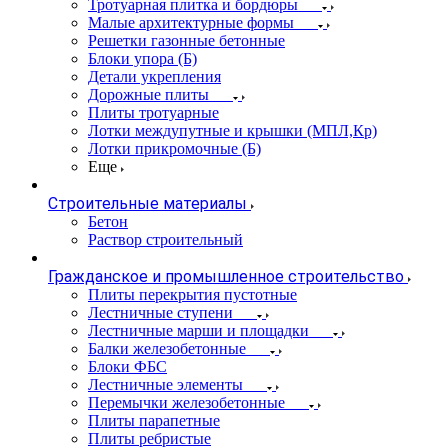
Тротуарная плитка и бордюры
Малые архитектурные формы
Решетки газонные бетонные
Блоки упора (Б)
Детали укрепления
Дорожные плиты
Плиты тротуарные
Лотки междупутные и крышки (МПЛ,Кр)
Лотки прикромочные (Б)
Еще
Строительные материалы
Бетон
Раствор строительный
Гражданское и промышленное строительство
Плиты перекрытия пустотные
Лестничные ступени
Лестничные марши и площадки
Балки железобетонные
Блоки ФБС
Лестничные элементы
Перемычки железобетонные
Плиты парапетные
Плиты ребристые