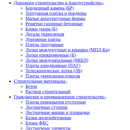
Дорожное строительство и благоустройство
Бордюрный камень (БР)
Тротуарная плитка и бордюры
Малые архитектурные формы
Решетки газонные бетонные
Блоки упора (Б)
Детали укрепления
Дорожные плиты
Плиты тротуарные
Лотки междупутные и крышки (МПЛ,Кр)
Лотки прикромочные (Б)
Лотки междушпальные (МШЛ)
Плиты аэродромные (ПАГ)
Телескопические лотки (ЛБ)
Плиты укрепления откосов
Строительные материалы
Бетон
Раствор строительный
Гражданское и промышленное строительство
Плиты перекрытия пустотные
Лестничные ступени
Лестничные марши и площадки
Балки железобетонные
Блоки ФБС
Лестничные элементы