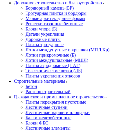
Дорожное строительство и благоустройство
Бордюрный камень (БР)
Тротуарная плитка и бордюры
Малые архитектурные формы
Решетки газонные бетонные
Блоки упора (Б)
Детали укрепления
Дорожные плиты
Плиты тротуарные
Лотки междупутные и крышки (МПЛ,Кр)
Лотки прикромочные (Б)
Лотки междушпальные (МШЛ)
Плиты аэродромные (ПАГ)
Телескопические лотки (ЛБ)
Плиты укрепления откосов
Строительные материалы
Бетон
Раствор строительный
Гражданское и промышленное строительство
Плиты перекрытия пустотные
Лестничные ступени
Лестничные марши и площадки
Балки железобетонные
Блоки ФБС
Лестничные элементы