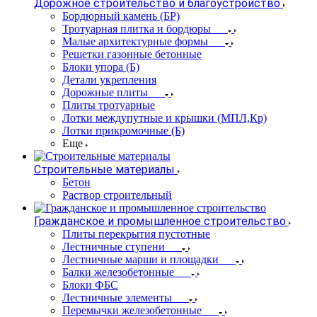
Дорожное строительство и благоустройство
Бордюрный камень (БР)
Тротуарная плитка и бордюры
Малые архитектурные формы
Решетки газонные бетонные
Блоки упора (Б)
Детали укрепления
Дорожные плиты
Плиты тротуарные
Лотки междупутные и крышки (МПЛ,Кр)
Лотки прикромочные (Б)
Еще
Строительные материалы
Бетон
Раствор строительный
Гражданское и промышленное строительство
Плиты перекрытия пустотные
Лестничные ступени
Лестничные марши и площадки
Балки железобетонные
Блоки ФБС
Лестничные элементы
Перемычки железобетонные