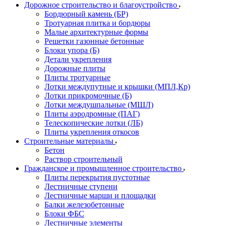
Дорожное строительство и благоустройство
Бордюрный камень (БР)
Тротуарная плитка и бордюры
Малые архитектурные формы
Решетки газонные бетонные
Блоки упора (Б)
Детали укрепления
Дорожные плиты
Плиты тротуарные
Лотки междупутные и крышки (МПЛ,Кр)
Лотки прикромочные (Б)
Лотки междушпальные (МШЛ)
Плиты аэродромные (ПАГ)
Телескопические лотки (ЛБ)
Плиты укрепления откосов
Строительные материалы
Бетон
Раствор строительный
Гражданское и промышленное строительство
Плиты перекрытия пустотные
Лестничные ступени
Лестничные марши и площадки
Балки железобетонные
Блоки ФБС
Лестничные элементы