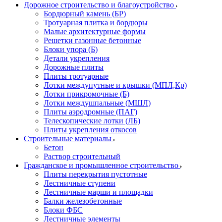
Дорожное строительство и благоустройство
Бордюрный камень (БР)
Тротуарная плитка и бордюры
Малые архитектурные формы
Решетки газонные бетонные
Блоки упора (Б)
Детали укрепления
Дорожные плиты
Плиты тротуарные
Лотки междупутные и крышки (МПЛ,Кр)
Лотки прикромочные (Б)
Лотки междушпальные (МШЛ)
Плиты аэродромные (ПАГ)
Телескопические лотки (ЛБ)
Плиты укрепления откосов
Строительные материалы
Бетон
Раствор строительный
Гражданское и промышленное строительство
Плиты перекрытия пустотные
Лестничные ступени
Лестничные марши и площадки
Балки железобетонные
Блоки ФБС
Лестничные элементы