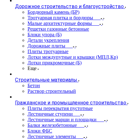
Дорожное строительство и благоустройство
Бордюрный камень (БР)
Тротуарная плитка и бордюры
Малые архитектурные формы
Решетки газонные бетонные
Блоки упора (Б)
Детали укрепления
Дорожные плиты
Плиты тротуарные
Лотки междупутные и крышки (МПЛ,Кр)
Лотки прикромочные (Б)
Еще
Строительные материалы
Бетон
Раствор строительный
Гражданское и промышленное строительство
Плиты перекрытия пустотные
Лестничные ступени
Лестничные марши и площадки
Балки железобетонные
Блоки ФБС
Лестничные элементы