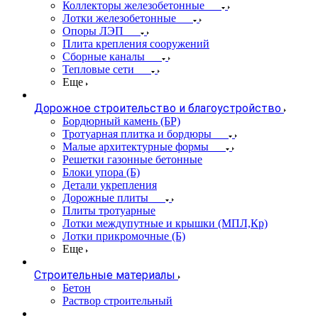
Коллекторы железобетонные
Лотки железобетонные
Опоры ЛЭП
Плита крепления сооружений
Сборные каналы
Тепловые сети
Еще
Дорожное строительство и благоустройство
Бордюрный камень (БР)
Тротуарная плитка и бордюры
Малые архитектурные формы
Решетки газонные бетонные
Блоки упора (Б)
Детали укрепления
Дорожные плиты
Плиты тротуарные
Лотки междупутные и крышки (МПЛ,Кр)
Лотки прикромочные (Б)
Еще
Строительные материалы
Бетон
Раствор строительный