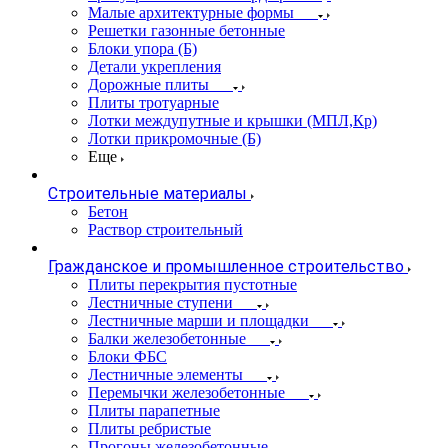
Малые архитектурные формы
Решетки газонные бетонные
Блоки упора (Б)
Детали укрепления
Дорожные плиты
Плиты тротуарные
Лотки междупутные и крышки (МПЛ,Кр)
Лотки прикромочные (Б)
Еще
Строительные материалы
Бетон
Раствор строительный
Гражданское и промышленное строительство
Плиты перекрытия пустотные
Лестничные ступени
Лестничные марши и площадки
Балки железобетонные
Блоки ФБС
Лестничные элементы
Перемычки железобетонные
Плиты парапетные
Плиты ребристые
Прогоны железобетонные