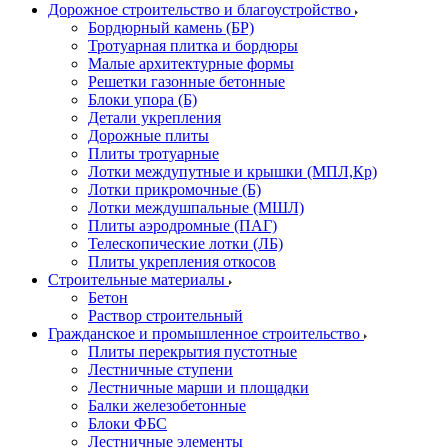
Дорожное строительство и благоустройство
Бордюрный камень (БР)
Тротуарная плитка и бордюры
Малые архитектурные формы
Решетки газонные бетонные
Блоки упора (Б)
Детали укрепления
Дорожные плиты
Плиты тротуарные
Лотки междупутные и крышки (МПЛ,Кр)
Лотки прикромочные (Б)
Лотки междушпальные (МШЛ)
Плиты аэродромные (ПАГ)
Телескопические лотки (ЛБ)
Плиты укрепления откосов
Строительные материалы
Бетон
Раствор строительный
Гражданское и промышленное строительство
Плиты перекрытия пустотные
Лестничные ступени
Лестничные марши и площадки
Балки железобетонные
Блоки ФБС
Лестничные элементы