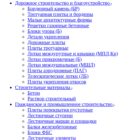
Дорожное строительство и благоустройство
Бордюрный камень (БР)
Тротуарная плитка и бордюры
Малые архитектурные формы
Решетки газонные бетонные
Блоки упора (Б)
Детали укрепления
Дорожные плиты
Плиты тротуарные
Лотки междупутные и крышки (МПЛ,Кр)
Лотки прикромочные (Б)
Лотки междушпальные (МШЛ)
Плиты аэродромные (ПАГ)
Телескопические лотки (ЛБ)
Плиты укрепления откосов
Строительные материалы
Бетон
Раствор строительный
Гражданское и промышленное строительство
Плиты перекрытия пустотные
Лестничные ступени
Лестничные марши и площадки
Балки железобетонные
Блоки ФБС
Лестничные элементы