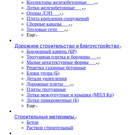
Коллекторы железобетонные
Лотки железобетонные
Опоры ЛЭП
Плита крепления сооружений
Сборные каналы
Тепловые сети
Еще
Дорожное строительство и благоустройство
Бордюрный камень (БР)
Тротуарная плитка и бордюры
Малые архитектурные формы
Решетки газонные бетонные
Блоки упора (Б)
Детали укрепления
Дорожные плиты
Плиты тротуарные
Лотки междупутные и крышки (МПЛ,Кр)
Лотки прикромочные (Б)
Еще
Строительные материалы
Бетон
Раствор строительный