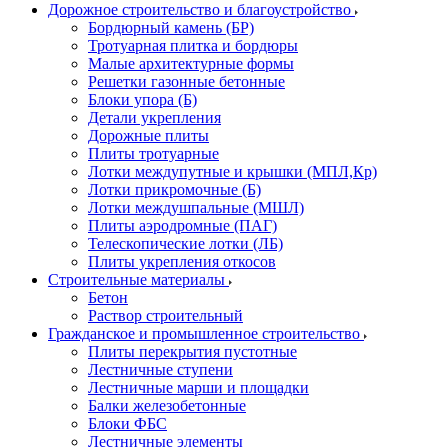
Дорожное строительство и благоустройство
Бордюрный камень (БР)
Тротуарная плитка и бордюры
Малые архитектурные формы
Решетки газонные бетонные
Блоки упора (Б)
Детали укрепления
Дорожные плиты
Плиты тротуарные
Лотки междупутные и крышки (МПЛ,Кр)
Лотки прикромочные (Б)
Лотки междушпальные (МШЛ)
Плиты аэродромные (ПАГ)
Телескопические лотки (ЛБ)
Плиты укрепления откосов
Строительные материалы
Бетон
Раствор строительный
Гражданское и промышленное строительство
Плиты перекрытия пустотные
Лестничные ступени
Лестничные марши и площадки
Балки железобетонные
Блоки ФБС
Лестничные элементы