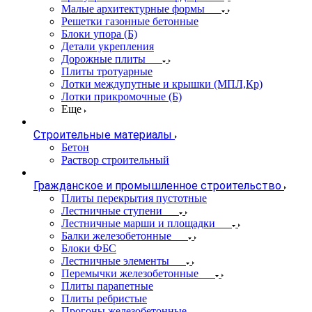
Малые архитектурные формы
Решетки газонные бетонные
Блоки упора (Б)
Детали укрепления
Дорожные плиты
Плиты тротуарные
Лотки междупутные и крышки (МПЛ,Кр)
Лотки прикромочные (Б)
Еще
Строительные материалы
Бетон
Раствор строительный
Гражданское и промышленное строительство
Плиты перекрытия пустотные
Лестничные ступени
Лестничные марши и площадки
Балки железобетонные
Блоки ФБС
Лестничные элементы
Перемычки железобетонные
Плиты парапетные
Плиты ребристые
Прогоны железобетонные