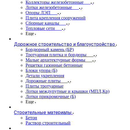
Коллекторы железобетонные
Лотки железобетонные
Опоры ЛЭП
Плита крепления сооружений
Сборные каналы
Тепловые сети
Еще
Дорожное строительство и благоустройство
Бордюрный камень (БР)
Тротуарная плитка и бордюры
Малые архитектурные формы
Решетки газонные бетонные
Блоки упора (Б)
Детали укрепления
Дорожные плиты
Плиты тротуарные
Лотки междупутные и крышки (МПЛ,Кр)
Лотки прикромочные (Б)
Еще
Строительные материалы
Бетон
Раствор строительный