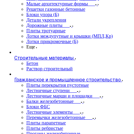
Малые архитектурные формы
Решетки газонные бетонные
Блоки упора (Б)
Детали укрепления
Дорожные плиты
Плиты тротуарные
Лотки междупутные и крышки (МПЛ,Кр)
Лотки прикромочные (Б)
Еще
Строительные материалы
Бетон
Раствор строительный
Гражданское и промышленное строительство
Плиты перекрытия пустотные
Лестничные ступени
Лестничные марши и площадки
Балки железобетонные
Блоки ФБС
Лестничные элементы
Перемычки железобетонные
Плиты парапетные
Плиты ребристые
Прогоны железобетонные