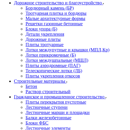
Дорожное строительство и благоустройство
Бордюрный камень (БР)
Тротуарная плитка и бордюры
Малые архитектурные формы
Решетки газонные бетонные
Блоки упора (Б)
Детали укрепления
Дорожные плиты
Плиты тротуарные
Лотки междупутные и крышки (МПЛ,Кр)
Лотки прикромочные (Б)
Лотки междушпальные (МШЛ)
Плиты аэродромные (ПАГ)
Телескопические лотки (ЛБ)
Плиты укрепления откосов
Строительные материалы
Бетон
Раствор строительный
Гражданское и промышленное строительство
Плиты перекрытия пустотные
Лестничные ступени
Лестничные марши и площадки
Балки железобетонные
Блоки ФБС
Лестничные элементы