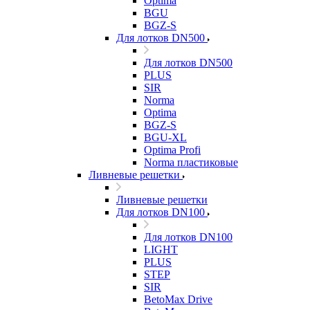
Optima
BGU
BGZ-S
Для лотков DN500
Для лотков DN500
PLUS
SIR
Norma
Optima
BGZ-S
BGU-XL
Optima Profi
Norma пластиковые
Ливневые решетки
Ливневые решетки
Для лотков DN100
Для лотков DN100
LIGHT
PLUS
STEP
SIR
BetoMax Drive