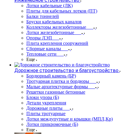
Инженерное строительство
Лотки кабельные (ЛК)
Плиты для кабельных лотков (ПТ)
Балки тоннелей
Бруски кабельных каналов
Коллекторы железобетонные
Лотки железобетонные
Опоры ЛЭП
Плита крепления сооружений
Сборные каналы
Тепловые сети
Еще
Дорожное строительство и благоустройство
Бордюрный камень (БР)
Тротуарная плитка и бордюры
Малые архитектурные формы
Решетки газонные бетонные
Блоки упора (Б)
Детали укрепления
Дорожные плиты
Плиты тротуарные
Лотки междупутные и крышки (МПЛ,Кр)
Лотки прикромочные (Б)
Еще