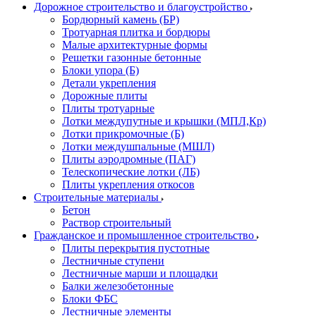
Дорожное строительство и благоустройство
Бордюрный камень (БР)
Тротуарная плитка и бордюры
Малые архитектурные формы
Решетки газонные бетонные
Блоки упора (Б)
Детали укрепления
Дорожные плиты
Плиты тротуарные
Лотки междупутные и крышки (МПЛ,Кр)
Лотки прикромочные (Б)
Лотки междушпальные (МШЛ)
Плиты аэродромные (ПАГ)
Телескопические лотки (ЛБ)
Плиты укрепления откосов
Строительные материалы
Бетон
Раствор строительный
Гражданское и промышленное строительство
Плиты перекрытия пустотные
Лестничные ступени
Лестничные марши и площадки
Балки железобетонные
Блоки ФБС
Лестничные элементы