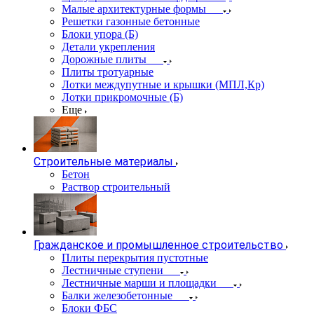
Малые архитектурные формы
Решетки газонные бетонные
Блоки упора (Б)
Детали укрепления
Дорожные плиты
Плиты тротуарные
Лотки междупутные и крышки (МПЛ,Кр)
Лотки прикромочные (Б)
Еще
Строительные материалы
Бетон
Раствор строительный
Гражданское и промышленное строительство
Плиты перекрытия пустотные
Лестничные ступени
Лестничные марши и площадки
Балки железобетонные
Блоки ФБС