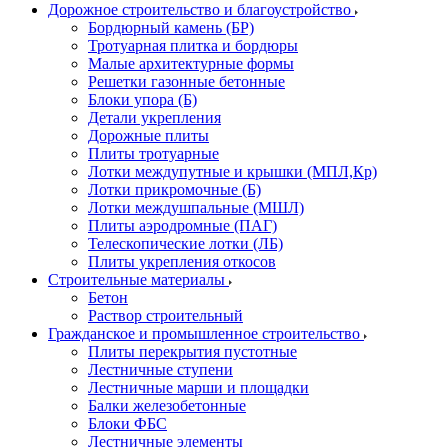
Дорожное строительство и благоустройство
Бордюрный камень (БР)
Тротуарная плитка и бордюры
Малые архитектурные формы
Решетки газонные бетонные
Блоки упора (Б)
Детали укрепления
Дорожные плиты
Плиты тротуарные
Лотки междупутные и крышки (МПЛ,Кр)
Лотки прикромочные (Б)
Лотки междушпальные (МШЛ)
Плиты аэродромные (ПАГ)
Телескопические лотки (ЛБ)
Плиты укрепления откосов
Строительные материалы
Бетон
Раствор строительный
Гражданское и промышленное строительство
Плиты перекрытия пустотные
Лестничные ступени
Лестничные марши и площадки
Балки железобетонные
Блоки ФБС
Лестничные элементы