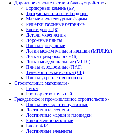
Дорожное строительство и благоустройство
Бордюрный камень (БР)
Тротуарная плитка и бордюры
Малые архитектурные формы
Решетки газонные бетонные
Блоки упора (Б)
Детали укрепления
Дорожные плиты
Плиты тротуарные
Лотки междупутные и крышки (МПЛ,Кр)
Лотки прикромочные (Б)
Лотки междушпальные (МШЛ)
Плиты аэродромные (ПАГ)
Телескопические лотки (ЛБ)
Плиты укрепления откосов
Строительные материалы
Бетон
Раствор строительный
Гражданское и промышленное строительство
Плиты перекрытия пустотные
Лестничные ступени
Лестничные марши и площадки
Балки железобетонные
Блоки ФБС
Лестничные элементы